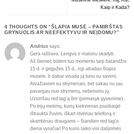
Kaip ir Kada?
4 THOUGHTS ON “
ŠLAPIA MUSĖ – PAMIRŠTAS
GRYNUOLIS AR NEEFEKTYVU IR NEĮDOMU?
”
Andrius
says:
Gera rašliava. Lengva ir malonu skaityti.
Aš šiemet, būtent tuo momentu tarp balandžio
15 d. ir gegužės 15 d., irgi atradau šlapia
musele. Ir dabar visada ją turiu su savimi.
Atvažiavom su strymeriais, bet sakau nu jau
pavargau nuo strymerių, nebenoriu jų.
Uzsirišau red tag’ą 8nr (pirmasyk gyvenime) .
Po trijų metimų, kurių kiekvienas pasibaigė
ištraukta žuvim, iškart stvėriau telefoną ir
skambinau draugams – šiandien red tag’o
diena vyručiai! Po kurio laiko visi dalijomės