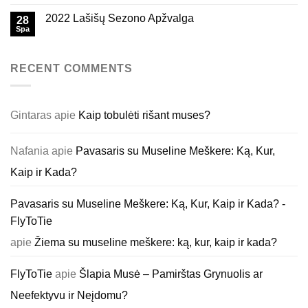
2022 Lašišų Sezono Apžvalga
28
Spa
RECENT COMMENTS
Gintaras
apie
Kaip tobulėti rišant muses?
Nafania
apie
Pavasaris su Museline Meškere: Ką, Kur,
Kaip ir Kada?
Pavasaris su Museline Meškere: Ką, Kur, Kaip ir Kada? -
FlyToTie
apie
Žiema su museline meškere: ką, kur, kaip ir kada?
FlyToTie
apie
Šlapia Musė – Pamirštas Grynuolis ar
Neefektyvu ir Neįdomu?