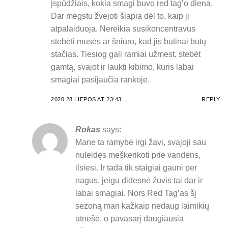
įspūdžiais, kokia smagi buvo red tag’o diena.
Dar mėgstu žvejoti šlapia dėl to, kaip ji
atpalaiduoja. Nereikia susikoncentravus
stebėti musės ar šniūro, kad jis būtinai būtų
stačias. Tiesiog gali ramiai užmest, stebėt
gamtą, svajot ir laukti kibimo, kuris labai
smagiai pasijaučia rankoje.
2020 28 LIEPOS AT 23:43
REPLY
Rokas
says:
Mane ta ramybė irgi žavi, svajoji sau
nuleidęs meškerikoti prie vandens,
ilsiesi. Ir tada tik staigiai gauni per
nagus, jeigu didesnė žuvis tai dar ir
labai smagiai. Nors Red Tag’as šį
sezoną man kažkaip nedaug laimikių
atnešė, o pavasarį daugiausia