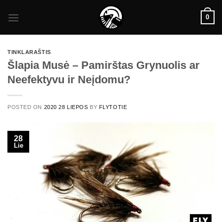
Skip
0
to
content
TINKLARAŠTIS
Šlapia Musė – Pamirštas Grynuolis ar
Neefektyvu ir Neįdomu?
POSTED ON
2020 28 LIEPOS
BY
FLYTOTIE
28
Lie