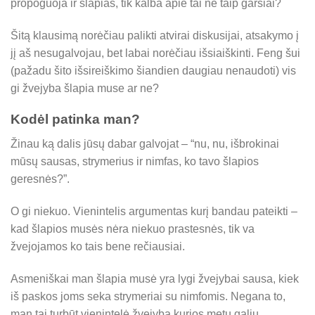
propoguoja ir šlapias, tik kalba apie tai ne taip garsiai?
Šitą klausimą norėčiau palikti atvirai diskusijai, atsakymo į
jį aš nesugalvojau, bet labai norėčiau išsiaiškinti. Feng šui
(pažadu šito išsireiškimo šiandien daugiau nenaudoti) vis
gi žvejyba šlapia muse ar ne?
Kodėl patinka man?
Žinau ką dalis jūsų dabar galvojat – “nu, nu, išbrokinai
mūsų sausas, strymerius ir nimfas, ko tavo šlapios
geresnės?”.
O gi niekuo. Vienintelis argumentas kurį bandau pateikti –
kad šlapios musės nėra niekuo prastesnės, tik va
žvejojamos ko tais bene rečiausiai.
Asmeniškai man šlapia musė yra lygi žvejybai sausa, kiek
iš paskos joms seka strymeriai su nimfomis. Negana to,
man tai turbūt vienintelė žvejyba kurios metu galiu