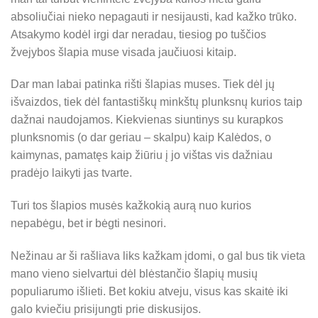
absoliučiai nieko nepagauti ir nesijausti, kad kažko trūko.
Atsakymo kodėl irgi dar neradau, tiesiog po tuščios
žvejybos šlapia muse visada jaučiuosi kitaip.
Dar man labai patinka rišti šlapias muses. Tiek dėl jų
išvaizdos, tiek dėl fantastiškų minkštų plunksnų kurios taip
dažnai naudojamos. Kiekvienas siuntinys su kurapkos
plunksnomis (o dar geriau – skalpu) kaip Kalėdos, o
kaimynas, pamatęs kaip žiūriu į jo vištas vis dažniau
pradėjo laikyti jas tvarte.
Turi tos šlapios musės kažkokią aurą nuo kurios
nepabėgu, bet ir bėgti nesinori.
Nežinau ar ši rašliava liks kažkam įdomi, o gal bus tik vieta
mano vieno sielvartui dėl blėstančio šlapių musių
populiarumo išlieti. Bet kokiu atveju, visus kas skaitė iki
galo kviečiu prisijungti prie diskusijos.