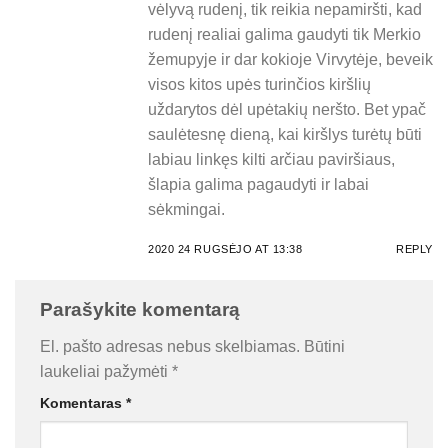
vėlyvą rudenį, tik reikia nepamiršti, kad
rudenį realiai galima gaudyti tik Merkio
žemupyje ir dar kokioje Virvytėje, beveik
visos kitos upės turinčios kiršlių
uždarytos dėl upėtakių neršto. Bet ypač
saulėtesnę dieną, kai kiršlys turėtų būti
labiau linkęs kilti arčiau paviršiaus,
šlapia galima pagaudyti ir labai
sėkmingai.
2020 24 RUGSĖJO AT 13:38
REPLY
Parašykite komentarą
El. pašto adresas nebus skelbiamas.
Būtini
laukeliai pažymėti
*
Komentaras
*