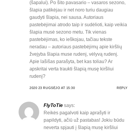
(šapalui). Po šito pavasario – vasaros sezono,
šlapia patikėjau ir net noro turiu daugiau
gaudyti šlapia, nei sausa. Autoriaus
pastebėjimai atrodo taip ir sudėlioti, kaip veikia
šlapia musė sezono metu. Tik vienas
pastebėjimas, ko ieškojau, tačiau tekste
neradau – autoriaus pastebėjimų apie kiršlių
žvejyba šlapia muse rudenį, vėlyvą rudenį.
Apie lašišas parašyta, bet kas toliau? Ar
apskritai verta traukti šlapią musę kiršliui
rudenį?
2020 23 RUGSĖJO AT 15:30
REPLY
FlyToTie
says:
Reikės pagalvoti kaip aprašyti ir
papildyti, ačiū už pastabas! Jokiu būdu
neverta spjauti į šlapią musę kiršliui