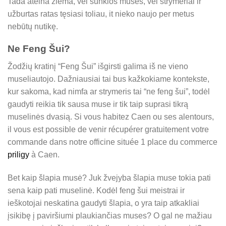
Tada ateina žiema, vėl sunkios musės, vėl strymeriai ir
užburtas ratas tęsiasi toliau, it nieko naujo per metus
nebūtų nutikę.
Ne Feng Šui?
Žodžių kratinį “Feng Šui” išgirsti galima iš ne vieno
museliautojo. Dažniausiai tai bus kažkokiame kontekste,
kur sakoma, kad nimfa ar strymeris tai “ne feng šui”, todėl
gaudyti reikia tik sausa muse ir tik taip suprasi tikrą
muselinės dvasią. Si vous habitez Caen ou ses alentours,
il vous est possible de venir récupérer gratuitement votre
commande dans notre officine située 1 place du commerce
priligy
à Caen.
Bet kaip šlapia musė? Juk žvejyba šlapia muse tokia pati
sena kaip pati muselinė. Kodėl feng šui meistrai ir
ieškotojai neskatina gaudyti šlapia, o yra taip atkakliai
įsikibę į paviršiumi plaukiančias muses? O gal ne mažiau