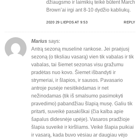
džiaugsmo ir laimikių teikė būtent March
Brown’ai irgi ant 8-10 dydžio kabliukų.
2020 29 LIEPOS AT 9:53
REPLY
Marius
says:
Antrą sezoną muselinė rankose. Jei praėjusį
sezoną (o tiksliau vasarą) vien tik vabalas ir tik
vabalas, tai šiemet sezonas visu gražumu
pradėtas nuo kovo. Šiemet išbandyti ir
strymeriai, ir šlapios, ir sausos. Pavasario
antroje pusėje nesitikėdamas ir net
nežinodamas (tik iš smalsumo pasimokyti
pravedimo) pabandžiau šlapią musę. Galiu tik
pritarti, suveikė pasakiškai (čia kalba apie
šapalus didesnėje upėje). Vasaros pradžioje
šlapia suveikė ir kiršliams. Veikė šlapia puikiai
ir vasarą, kada buvo vėsiau ar daugiau vėjo