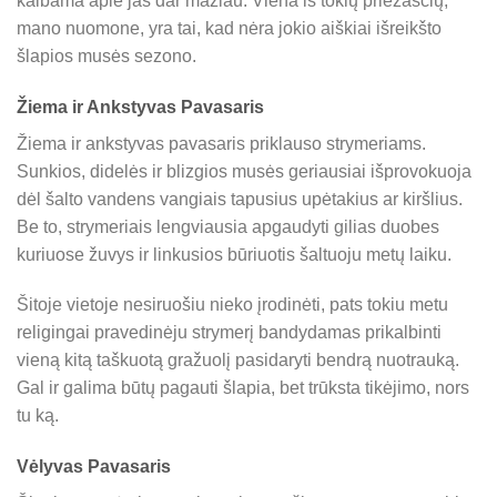
kalbama apie jas dar mažiau. Viena iš tokių priežaščių,
mano nuomone, yra tai, kad nėra jokio aiškiai išreikšto
šlapios musės sezono.
Žiema ir Ankstyvas Pavasaris
Žiema ir ankstyvas pavasaris priklauso strymeriams.
Sunkios, didelės ir blizgios musės geriausiai išprovokuoja
dėl šalto vandens vangiais tapusius upėtakius ar kiršlius.
Be to, strymeriais lengviausia apgaudyti gilias duobes
kuriuose žuvys ir linkusios būriuotis šaltuoju metų laiku.
Šitoje vietoje nesiruošiu nieko įrodinėti, pats tokiu metu
religingai pravedinėju strymerį bandydamas prikalbinti
vieną kitą taškuotą gražuolį pasidaryti bendrą nuotrauką.
Gal ir galima būtų pagauti šlapia, bet trūksta tikėjimo, nors
tu ką.
Vėlyvas Pavasaris