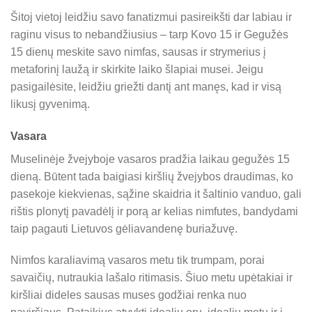
Šitoj vietoj leidžiu savo fanatizmui pasireikšti dar labiau ir
raginu visus to nebandžiusius – tarp Kovo 15 ir Gegužės
15 dienų meskite savo nimfas, sausas ir strymerius į
metaforinį laužą ir skirkite laiko šlapiai musei. Jeigu
pasigailėsite, leidžiu griežti dantį ant manęs, kad ir visą
likusį gyvenimą.
Vasara
Muselinėje žvejyboje vasaros pradžia laikau gegužės 15
dieną. Būtent tada baigiasi kiršlių žvejybos draudimas, ko
pasekoje kiekvienas, sąžine skaidria it šaltinio vanduo, gali
rištis plonytį pavadėlį ir porą ar kelias nimfutes, bandydami
taip pagauti Lietuvos gėliavandenę buriažuvę.
Nimfos karaliavimą vasaros metu tik trumpam, porai
savaičių, nutraukia lašalo ritimasis. Šiuo metu upėtakiai ir
kiršliai dideles sausas muses godžiai renka nuo