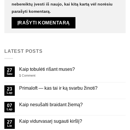
nebereiktų įvesti iš naujo, kai kitą kartą vėl norėsiu
parašyti komentarą.
LATEST POSTS
Kaip tobulėti rišant muses?
27
Sau
1
Comment
Primaloft — kas tai ir ką svarbu žinoti?
23
Lap
Kaip nesušalti braidant žiemą?
07
Lap
Kaip vidurvasarį sugauti kiršlį?
27
Lie