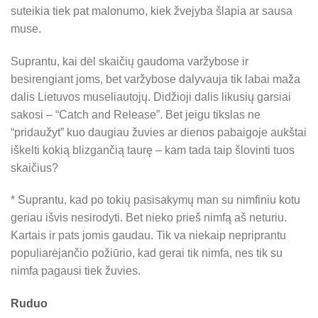
suteikia tiek pat malonumo, kiek žvejyba šlapia ar sausa
muse.
Suprantu, kai dėl skaičių gaudoma varžybose ir
besirengiant joms, bet varžybose dalyvauja tik labai maža
dalis Lietuvos museliautojų. Didžioji dalis likusių garsiai
sakosi – “Catch and Release”. Bet jeigu tikslas ne
“pridaužyt” kuo daugiau žuvies ar dienos pabaigoje aukštai
iškelti kokią blizgančią taurę – kam tada taip šlovinti tuos
skaičius?
* Suprantu, kad po tokių pasisakymų man su nimfiniu kotu
geriau išvis nesirodyti. Bet nieko prieš nimfą aš neturiu.
Kartais ir pats jomis gaudau. Tik va niekaip nepriprantu
populiarėjančio požiūrio, kad gerai tik nimfa, nes tik su
nimfa pagausi tiek žuvies.
Ruduo