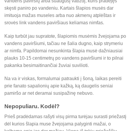
vandens paviršių arba suaugusį vabzdį, kuris pradėjęs
skęsti paniro po vandeniu. Kartais šlapios musės dar
imituoja mažas museles arba nuo akmenų atplėštas ir
srovės link vandens paviršiaus keliamas nimfas.
Kaip turbūt jau supratote, šlapiomis musėmis žvejojama po
vandens paviršiumi, tačiau ne šalia dugno, kaip strymeriu
ar nimfa. Papildomai nesunkinta šlapia musė dažniausiai
plauks 10-15 centimetrų po vandens paviršiumi ir to pilnai
pakanka besimaitinančiai žuviai suvilioti.
Na va ir viskas, formalumai patraukti į šoną, laikas pereiti
prie fanato sapalionių apie kažką, ką daugelis seniai
pamiršo ar net deramai susipažinę nebuvo.
Nepopuliaru. Kodėl?
Prieš pradėdamas rašyti visų pirma turėjau surasti priežastį
dėl kurios šlapia muse žvejojama palyginti mažai, o