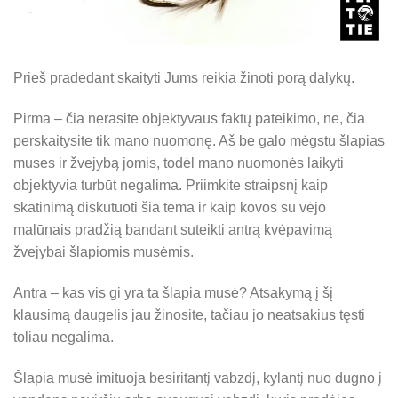
Prieš pradedant skaityti Jums reikia žinoti porą dalykų.
Pirma – čia nerasite objektyvaus faktų pateikimo, ne, čia
perskaitysite tik mano nuomonę. Aš be galo mėgstu šlapias
muses ir žvejybą jomis, todėl mano nuomonės laikyti
objektyvia turbūt negalima. Priimkite straipsnį kaip
skatinimą diskutuoti šia tema ir kaip kovos su vėjo
malūnais pradžią bandant suteikti antrą kvėpavimą
žvejybai šlapiomis musėmis.
Antra – kas vis gi yra ta šlapia musė? Atsakymą į šį
klausimą daugelis jau žinosite, tačiau jo neatsakius tęsti
toliau negalima.
Šlapia musė imituoja besiritantį vabzdį, kylantį nuo dugno į