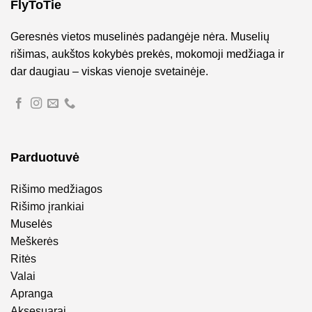
FlyToTie
Geresnės vietos muselinės padangėje nėra. Muselių
rišimas, aukštos kokybės prekės, mokomoji medžiaga ir
dar daugiau – viskas vienoje svetainėje.
Parduotuvė
Rišimo medžiagos
Rišimo įrankiai
Muselės
Meškerės
Ritės
Valai
Apranga
Aksesuarai