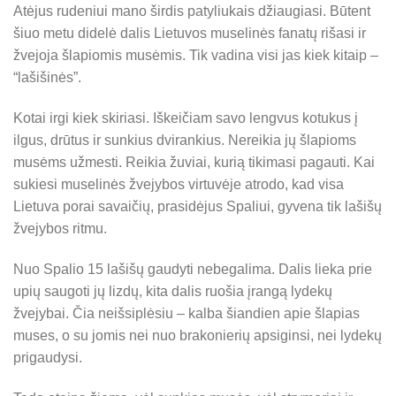
Atėjus rudeniui mano širdis patyliukais džiaugiasi. Būtent
šiuo metu didelė dalis Lietuvos muselinės fanatų rišasi ir
žvejoja šlapiomis musėmis. Tik vadina visi jas kiek kitaip –
“lašišinės”.
Kotai irgi kiek skiriasi. Iškeičiam savo lengvus kotukus į
ilgus, drūtus ir sunkius dvirankius. Nereikia jų šlapioms
musėms užmesti. Reikia žuviai, kurią tikimasi pagauti. Kai
sukiesi muselinės žvejybos virtuvėje atrodo, kad visa
Lietuva porai savaičių, prasidėjus Spaliui, gyvena tik lašišų
žvejybos ritmu.
Nuo Spalio 15 lašišų gaudyti nebegalima. Dalis lieka prie
upių saugoti jų lizdų, kita dalis ruošia įrangą lydekų
žvejybai. Čia neišsiplėsiu – kalba šiandien apie šlapias
muses, o su jomis nei nuo brakonierių apsiginsi, nei lydekų
prigaudysi.