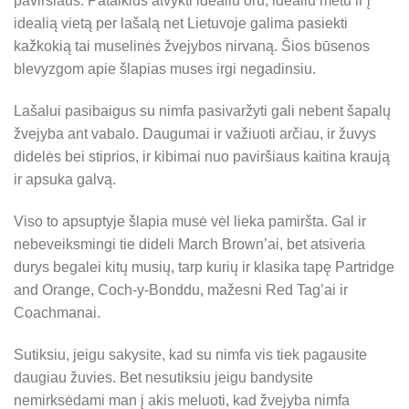
paviršiaus. Pataikius atvykti idealiu oru, idealiu metu ir į
idealią vietą per lašalą net Lietuvoje galima pasiekti
kažkokią tai muselinės žvejybos nirvaną. Šios būsenos
blevyzgom apie šlapias muses irgi negadinsiu.
Lašalui pasibaigus su nimfa pasivaržyti gali nebent šapalų
žvejyba ant vabalo. Daugumai ir važiuoti arčiau, ir žuvys
didelės bei stiprios, ir kibimai nuo paviršiaus kaitina kraują
ir apsuka galvą.
Viso to apsuptyje šlapia musė vėl lieka pamiršta. Gal ir
nebeveiksmingi tie dideli March Brown’ai, bet atsiveria
durys begalei kitų musių, tarp kurių ir klasika tapę Partridge
and Orange, Coch-y-Bonddu, mažesni Red Tag’ai ir
Coachmanai.
Sutiksiu, jeigu sakysite, kad su nimfa vis tiek pagausite
daugiau žuvies. Bet nesutiksiu jeigu bandysite
nemirksėdami man į akis meluoti, kad žvejyba nimfa