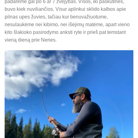
padarėme gal po 6 ar 7 žvejybas. Visos, iki paskutinės,
buvo kiek nuviliančios. Visur aplinkui sklido kalbos apie
pilnas upes žuvies, tačiau kur benuvažiuotume,
nesulaukėme nei kibimo, nei išėjimų matėme, apart vieno
kito šlakioko pasirodymo anksti ryte ir prieš pat temstant
vieną dieną prie Neries.