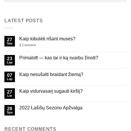
LATEST POSTS
Kaip tobulėti rišant muses?
27
Sau
1
Comment
Primaloft — kas tai ir ką svarbu žinoti?
23
Lap
Kaip nesušalti braidant žiemą?
07
Lap
Kaip vidurvasarį sugauti kiršlį?
27
Lie
2022 Lašišų Sezono Apžvalga
28
Spa
RECENT COMMENTS