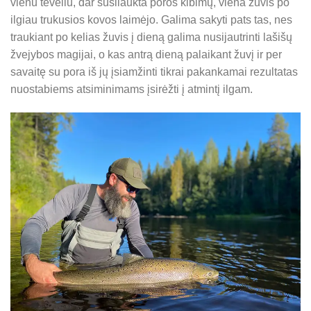
vienu tėveliu, dar susilaukta poros kibimų, viena žuvis po
ilgiau trukusios kovos laimėjo. Galima sakyti pats tas, nes
traukiant po kelias žuvis į dieną galima nusijautrinti lašišų
žvejybos magijai, o kas antrą dieną palaikant žuvį ir per
savaitę su pora iš jų įsiamžinti tikrai pakankamai rezultatas
nuostabiems atsiminimams įsirėžti į atmintį ilgam.