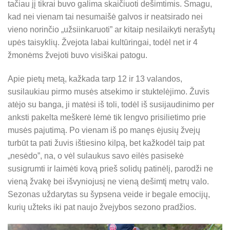
tačiau jį tikrai buvo galima skaičiuoti dešimtimis. Smagu,
kad nei vienam tai nesumaišė galvos ir neatsirado nei
vieno norinčio „užsiinkaruoti” ar kitaip nesilaikyti nerašytų
upės taisyklių. Žvejota labai kultūringai, todėl net ir 4
žmonėms žvejoti buvo visiškai patogu.
Apie pietų metą, kažkada tarp 12 ir 13 valandos,
susilaukiau pirmo musės atsekimo ir stuktelėjimo. Žuvis
atėjo su banga, ji matėsi iš toli, todėl iš susijaudinimo per
anksti pakelta meškerė lėmė tik lengvo prisilietimo prie
musės pajutimą. Po vienam iš po manęs ėjusių žvejų
turbūt ta pati žuvis ištiesino kilpą, bet kažkodėl taip pat
„nesėdo”, na, o vėl sulaukus savo eilės pasisekė
susigrumti ir laimėti kovą prieš solidų patinėlį, parodži ne
vieną žvakę bei išvyniojusį ne vieną dešimtį metrų valo.
Sezonas uždarytas su šypsena veide ir begale emocijų,
kurių užteks iki pat naujo žvejybos sezono pradžios.