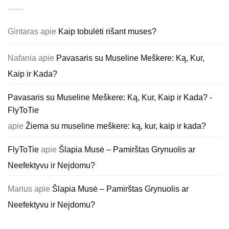
Gintaras
apie
Kaip tobulėti rišant muses?
Nafania
apie
Pavasaris su Museline Meškere: Ką, Kur,
Kaip ir Kada?
Pavasaris su Museline Meškere: Ką, Kur, Kaip ir Kada? -
FlyToTie
apie
Žiema su museline meškere: ką, kur, kaip ir kada?
FlyToTie
apie
Šlapia Musė – Pamirštas Grynuolis ar
Neefektyvu ir Neįdomu?
Marius
apie
Šlapia Musė – Pamirštas Grynuolis ar
Neefektyvu ir Neįdomu?