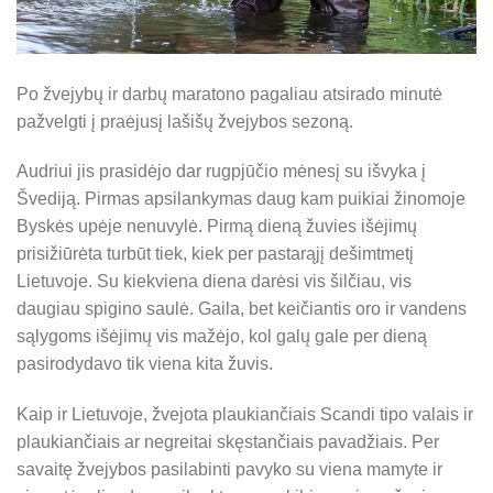
Po žvejybų ir darbų maratono pagaliau atsirado minutė
pažvelgti į praėjusį lašišų žvejybos sezoną.
Audriui jis prasidėjo dar rugpjūčio mėnesį su išvyka į
Švediją. Pirmas apsilankymas daug kam puikiai žinomoje
Byskės upėje nenuvylė. Pirmą dieną žuvies išėjimų
prisižiūrėta turbūt tiek, kiek per pastarąjį dešimtmetį
Lietuvoje. Su kiekviena diena darėsi vis šilčiau, vis
daugiau spigino saulė. Gaila, bet keičiantis oro ir vandens
sąlygoms išėjimų vis mažėjo, kol galų gale per dieną
pasirodydavo tik viena kita žuvis.
Kaip ir Lietuvoje, žvejota plaukiančiais Scandi tipo valais ir
plaukiančiais ar negreitai skęstančiais pavadžiais. Per
savaitę žvejybos pasilabinti pavyko su viena mamyte ir