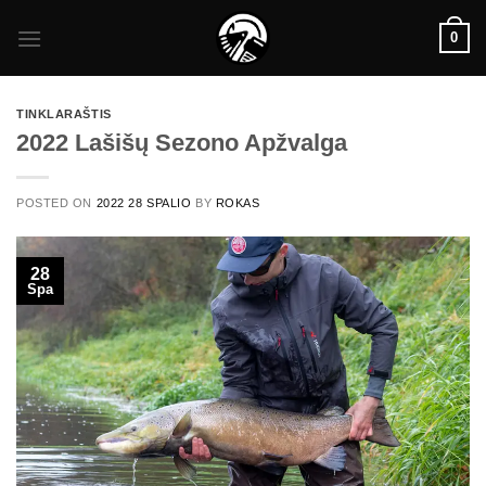
Skip
0
to
content
TINKLARAŠTIS
2022 Lašišų Sezono Apžvalga
POSTED ON
2022 28 SPALIO
BY
ROKAS
28
Spa