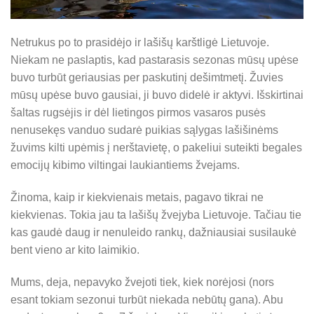
Netrukus po to prasidėjo ir lašišų karštligė Lietuvoje.
Niekam ne paslaptis, kad pastarasis sezonas mūsų upėse
buvo turbūt geriausias per paskutinį dešimtmetį. Žuvies
mūsų upėse buvo gausiai, ji buvo didelė ir aktyvi. Išskirtinai
šaltas rugsėjis ir dėl lietingos pirmos vasaros pusės
nenusekęs vanduo sudarė puikias sąlygas lašišinėms
žuvims kilti upėmis į nerštavietę, o pakeliui suteikti begales
emocijų kibimo viltingai laukiantiems žvejams.
Žinoma, kaip ir kiekvienais metais, pagavo tikrai ne
kiekvienas. Tokia jau ta lašišų žvejyba Lietuvoje. Tačiau tie
kas gaudė daug ir nenuleido rankų, dažniausiai susilaukė
bent vieno ar kito laimikio.
Mums, deja, nepavyko žvejoti tiek, kiek norėjosi (nors
esant tokiam sezonui turbūt niekada nebūtų gana). Abu