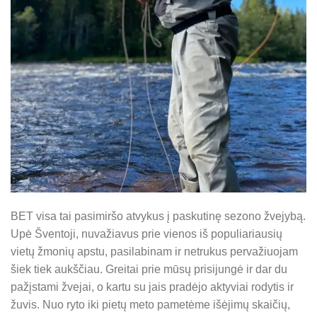
BET visa tai pasimiršo atvykus į paskutinę sezono žvejybą.
Upė Šventoji, nuvažiavus prie vienos iš populiariausių
vietų žmonių apstu, pasilabinam ir netrukus pervažiuojam
šiek tiek aukščiau. Greitai prie mūsų prisijungė ir dar du
pažįstami žvejai, o kartu su jais pradėjo aktyviai rodytis ir
žuvis. Nuo ryto iki pietų meto pametėme išėjimų skaičių,