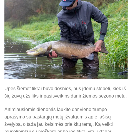
Upės šiemet tikrai buvo dosnios, bus įdomu stebėti, kiek iš
šių žuvų užsiliks ir pasisveikins dar ir žiemos sezono metu.
Artimiausiomis dienomis laukite dar vieno trumpo
aprašymo su pastarųjų metų įžvalgomis apie lašišų
žvejybą, o tada jau kelsimės prie kitų temų. Ką veikti
muselininkui su meškere ar be jos tikrai yra ir dabar!