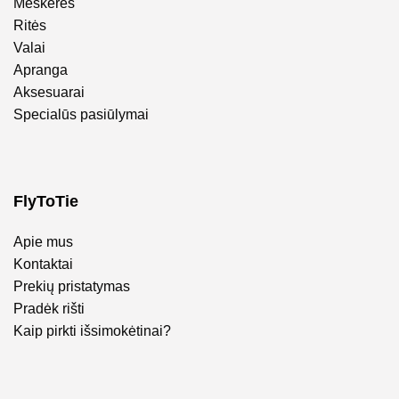
Meškerės
Ritės
Valai
Apranga
Aksesuarai
Specialūs pasiūlymai
FlyToTie
Apie mus
Kontaktai
Prekių pristatymas
Pradėk rišti
Kaip pirkti išsimokėtinai?