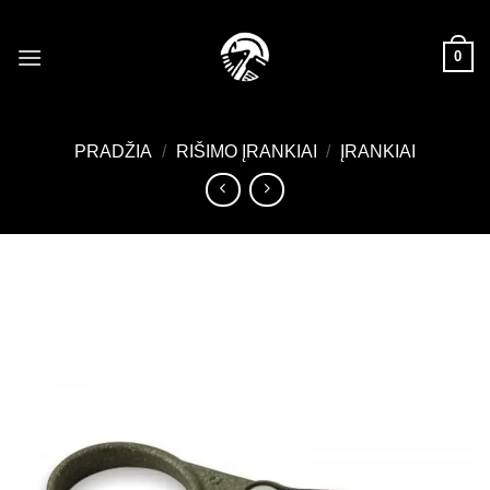
Skip
to
0
content
PRADŽIA
/
RIŠIMO ĮRANKIAI
/
ĮRANKIAI