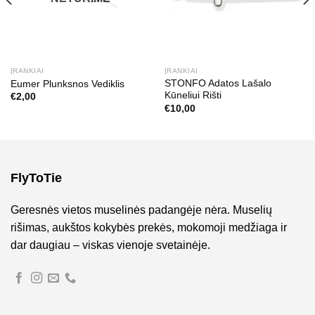
ĮRANKIAI
ĮRANKIAI
STONFO Adatos Lašalo
Eumer Plunksnos Vediklis
Kūneliui Rišti
€
2,00
€
10,00
FlyToTie
Geresnės vietos muselinės padangėje nėra. Muselių
rišimas, aukštos kokybės prekės, mokomoji medžiaga ir
dar daugiau – viskas vienoje svetainėje.