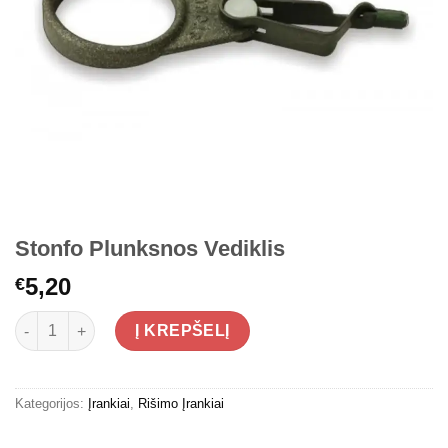
Stonfo Plunksnos Vediklis
5,20
€
produkto kiekis: Stonfo Plunksnos Vediklis
Į KREPŠELĮ
Kategorijos:
Įrankiai
,
Rišimo Įrankiai