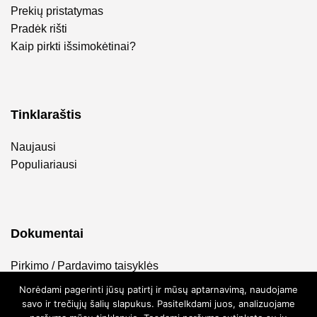
Prekių pristatymas
Pradėk rišti
Kaip pirkti išsimokėtinai?
Tinklaraštis
Naujausi
Populiariausi
Dokumentai
Pirkimo / Pardavimo taisyklės
Privatumo politika
Norėdami pagerinti jūsų patirtį ir mūsų aptarnavimą, naudojame
savo ir trečiųjų šalių slapukus. Pasitelkdami juos, analizuojame