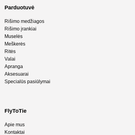
Parduotuvė
Rišimo medžiagos
Rišimo įrankiai
Muselės
Meškerės
Ritės
Valai
Apranga
Aksesuarai
Specialūs pasiūlymai
FlyToTie
Apie mus
Kontaktai