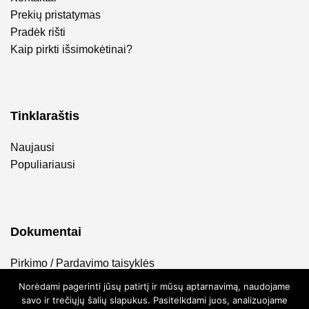
Prekių pristatymas
Pradėk rišti
Kaip pirkti išsimokėtinai?
Tinklaraštis
Naujausi
Populiariausi
Dokumentai
Pirkimo / Pardavimo taisyklės
Privatumo politika
Norėdami pagerinti jūsų patirtį ir mūsų aptarnavimą, naudojame
savo ir trečiųjų šalių slapukus. Pasitelkdami juos, analizuojame