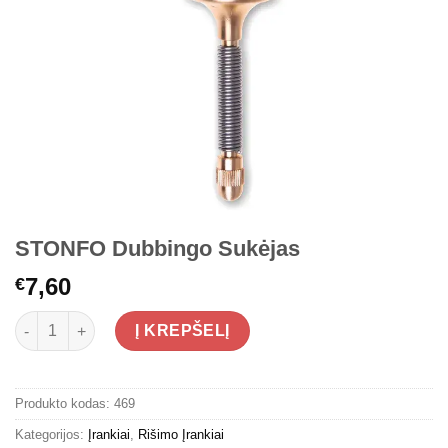
STONFO Dubbingo Sukėjas
7,60
€
produkto kiekis: STONFO Dubbingo Sukėjas
Į KREPŠELĮ
Produkto kodas:
469
Kategorijos:
Įrankiai
,
Rišimo Įrankiai