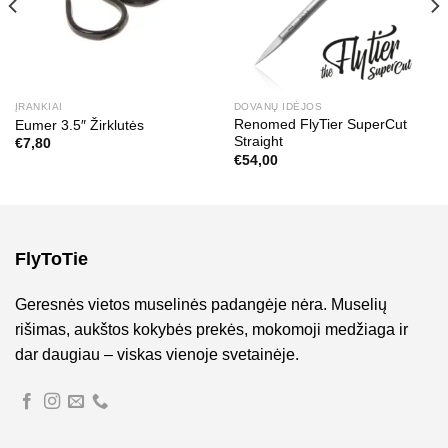
ĮRANKIAI
DOVANŲ IDĖJOS
Renomed FlyTier SuperCut
Eumer 3.5″ Žirklutės
Straight
€
7,80
€
54,00
FlyToTie
Geresnės vietos muselinės padangėje nėra. Muselių
rišimas, aukštos kokybės prekės, mokomoji medžiaga ir
dar daugiau – viskas vienoje svetainėje.