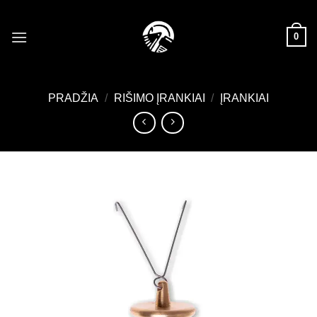
Skip
to
0
content
PRADŽIA
/
RIŠIMO ĮRANKIAI
/
ĮRANKIAI