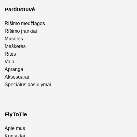
Parduotuvė
Rišimo medžiagos
Rišimo įrankiai
Muselės
Meškerės
Ritės
Valai
Apranga
Aksesuarai
Specialūs pasiūlymai
FlyToTie
Apie mus
Kontaktai