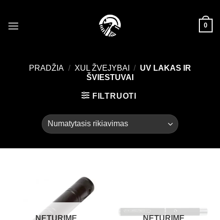
Skip
to
0
content
PRADŽIA
/
XUL ŽVEJYBAI
/
UV LAKAS IR
ŠVIESTUVAI
FILTRUOTI
NETURIME
NETURIME