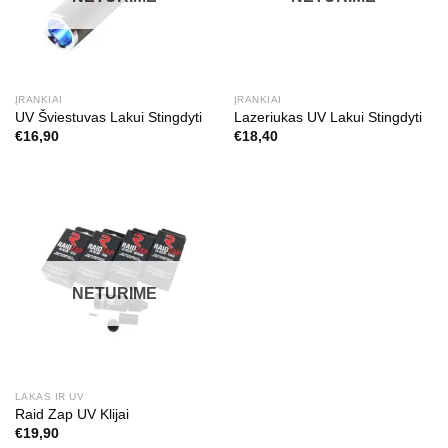
ĮRANKIAI
ĮRANKIAI
UV Šviestuvas Lakui Stingdyti
Lazeriukas UV Lakui Stingdyti
€
16,90
€
18,40
NETURIME
LAKAS IR UV
Raid Zap UV Klijai
€
19,90