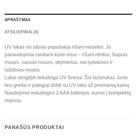
APRAŠYMAS
ATSILIEPIMAI (0)
UV lakas vis labiau populiaėja rišant museles. Jo
panaudojimai randami kone visur – rišant nimfas, šlapias
muses, sausas muses, strymerius, net lydekines ir
lašišines muses.
Lakui stingdyti reikalinga UV šviesa. Šis lazeriukas Jums
leis greitai ir patogiai dirbti su UV laku už prieinamą kainą.
Naudojimui reikalingos 2 AAA baterijos, kurios į komplektą
neįeina.
PANAŠŪS PRODUKTAI