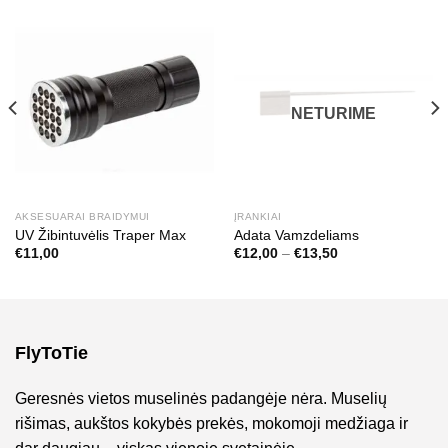
NETURIME
AKSESUARAI BRAIDYMUI
ĮRANKIAI
UV Žibintuvėlis Traper Max
Adata Vamzdeliams
Price
€
11,00
€
12,00
–
€
13,50
range:
€12,00
through
€13,50
FlyToTie
Geresnės vietos muselinės padangėje nėra. Muselių
rišimas, aukštos kokybės prekės, mokomoji medžiaga ir