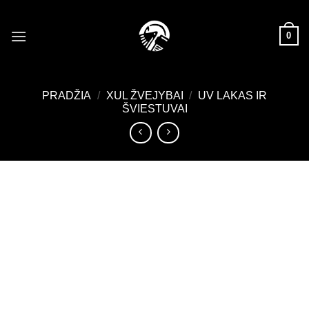
Skip
to
0
content
PRADŽIA
/
XUL ŽVEJYBAI
/
UV LAKAS IR
ŠVIESTUVAI