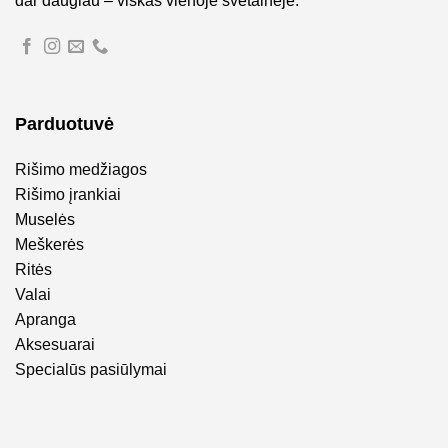
dar daugiau – viskas vienoje svetainėje.
Parduotuvė
Rišimo medžiagos
Rišimo įrankiai
Muselės
Meškerės
Ritės
Valai
Apranga
Aksesuarai
Specialūs pasiūlymai