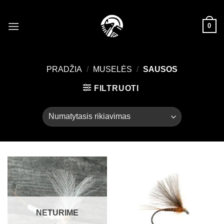
Skip
to
0
content
PRADŽIA
/
MUSELĖS
/
SAUSOS
FILTRUOTI
NETURIME