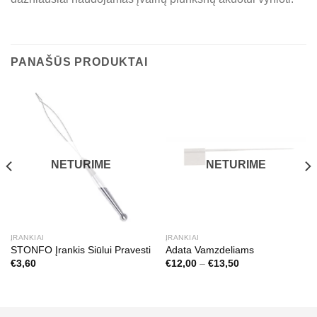
PANAŠŪS PRODUKTAI
NETURIME
NETURIME
ĮRANKIAI
ĮRANKIAI
STONFO Įrankis Siūlui Pravesti
Adata Vamzdeliams
Price
€
3,60
€
12,00
–
€
13,50
range:
€12,00
through
€13,50