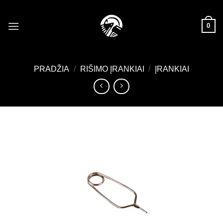
Skip
to
0
content
PRADŽIA
/
RIŠIMO ĮRANKIAI
/
ĮRANKIAI