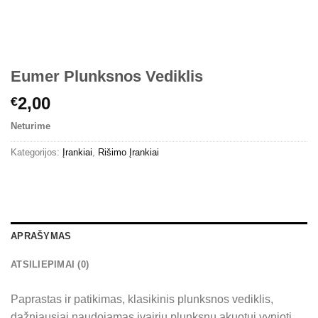
Eumer Plunksnos Vediklis
2,00
€
Neturime
Kategorijos:
Įrankiai
,
Rišimo Įrankiai
APRAŠYMAS
ATSILIEPIMAI (0)
Paprastas ir patikimas, klasikinis plunksnos vediklis,
dažniausiai naudojamas įvairių plunksnų akuotui vynioti.