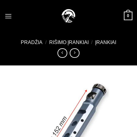
Skip
to
0
content
PRADŽIA
/
RIŠIMO ĮRANKIAI
/
ĮRANKIAI