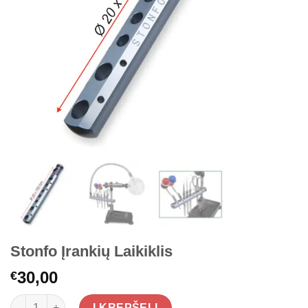
Stonfo Įrankių Laikiklis
30,00
€
produkto kiekis: Stonfo Įrankių Laikiklis
Į KREPŠELĮ