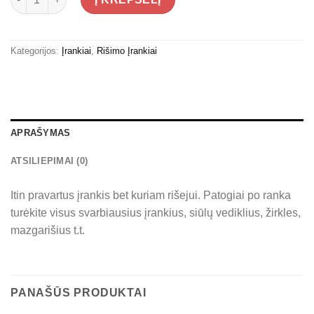
Kategorijos:
Įrankiai
,
Rišimo Įrankiai
APRAŠYMAS
ATSILIEPIMAI (0)
Itin pravartus įrankis bet kuriam rišejui. Patogiai po ranka
turėkite visus svarbiausius įrankius, siūlų vediklius, žirkles,
mazgarišius t.t.
PANAŠŪS PRODUKTAI