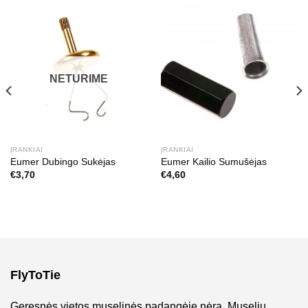
NETURIME
ĮRANKIAI
ĮRANKIAI
Eumer Dubingo Sukėjas
Eumer Kailio Sumušėjas
€
3,70
€
4,60
FlyToTie
Geresnės vietos muselinės padangėje nėra. Muselių