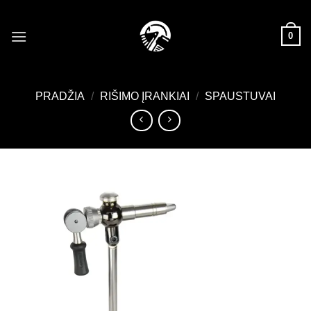
Skip
to
0
content
PRADŽIA
/
RIŠIMO ĮRANKIAI
/
SPAUSTUVAI