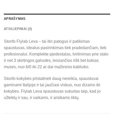
APRAŠYMAS
ATSILIEPIMAI (0)
Stonfo Flylab Leva – tai itin patogus ir patikimas
spaustuvas, idealus pasirinkimas tiek pradedančiam, tiek
profesionalui. Komplekte pjedestalas, tvirtinimas prie stalo
ir net 3 skirtingos galvutės, leisiančios rišti bet kokias
muses, nuo 6/0 iki 22 ar dar mažesnio kabliuko.
Stonfo kokybės pristatinėti daug nereikia, spaustuvai
gaminami Italijoje ir tai jaučiasi viskuo, nuo dizaino iki
kokybės. Flylab Leva spaustuvas sukurtas taip, kad jo
užtektų ir sau, ir vaikams, ir anūkams liktų.