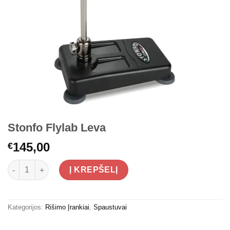
Stonfo Flylab Leva
145,00
€
produkto kiekis: Stonfo Flylab Leva
Į KREPŠELĮ
Kategorijos:
Rišimo Įrankiai
,
Spaustuvai