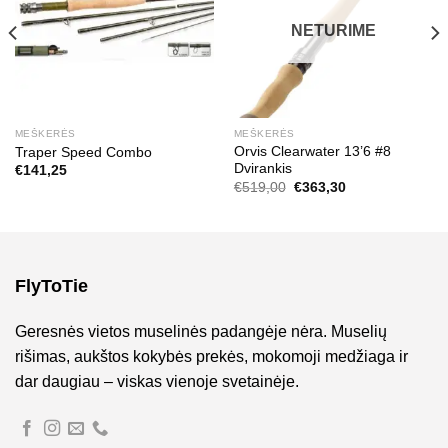
NETURIME
MEŠKERĖS
MEŠKERĖS
Orvis Clearwater 13’6 #8
Traper Speed Combo
Dvirankis
€
141,25
Original
Current
€
519,00
€
363,30
price
price
was:
is:
€519,00.
€363,30.
FlyToTie
Geresnės vietos muselinės padangėje nėra. Muselių
rišimas, aukštos kokybės prekės, mokomoji medžiaga ir
dar daugiau – viskas vienoje svetainėje.