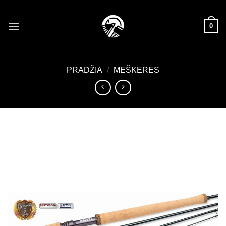
Skip
to
0
content
PRADŽIA
/
MEŠKERĖS