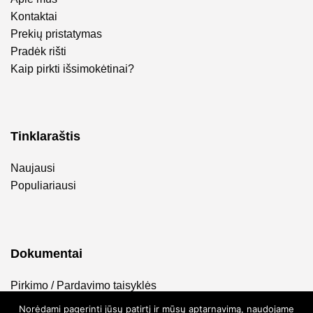
Kontaktai
Prekių pristatymas
Pradėk rišti
Kaip pirkti išsimokėtinai?
Tinklaraštis
Naujausi
Populiariausi
Dokumentai
Pirkimo / Pardavimo taisyklės
Privatumo politika
Norėdami pagerinti jūsų patirtį ir mūsų aptarnavimą, naudojame