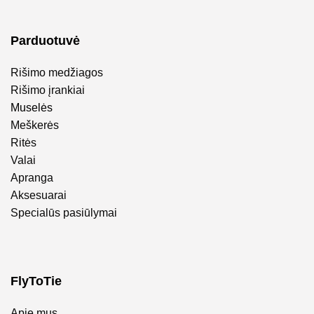
Parduotuvė
Rišimo medžiagos
Rišimo įrankiai
Muselės
Meškerės
Ritės
Valai
Apranga
Aksesuarai
Specialūs pasiūlymai
FlyToTie
Apie mus