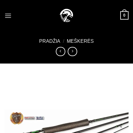
Skip
to
0
content
PRADŽIA
/
MEŠKERĖS