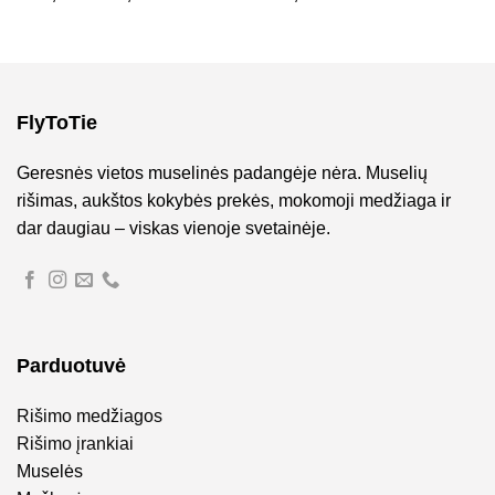
range:
€269,00
through
€299,00
FlyToTie
Geresnės vietos muselinės padangėje nėra. Muselių
rišimas, aukštos kokybės prekės, mokomoji medžiaga ir
dar daugiau – viskas vienoje svetainėje.
Parduotuvė
Rišimo medžiagos
Rišimo įrankiai
Muselės