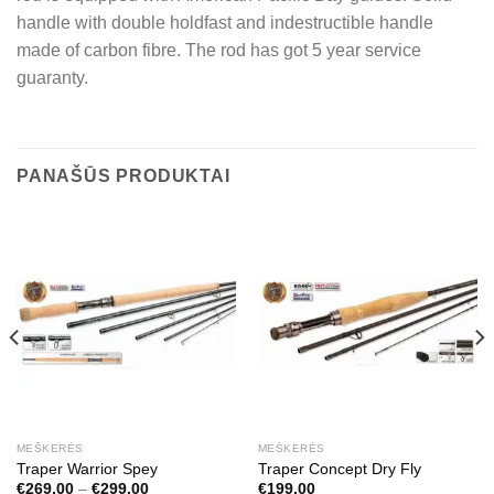
handle with double holdfast and indestructible handle
made of carbon fibre. The rod has got 5 year service
guaranty.
PANAŠŪS PRODUKTAI
MEŠKERĖS
MEŠKERĖS
Traper Warrior Spey
Traper Concept Dry Fly
Price
€
269,00
–
€
299,00
€
199,00