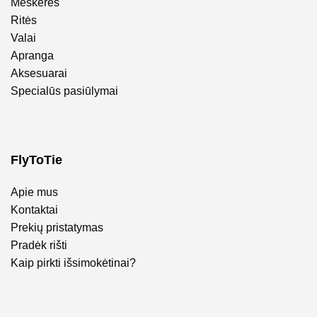
Meškerės
Ritės
Valai
Apranga
Aksesuarai
Specialūs pasiūlymai
FlyToTie
Apie mus
Kontaktai
Prekių pristatymas
Pradėk rišti
Kaip pirkti išsimokėtinai?