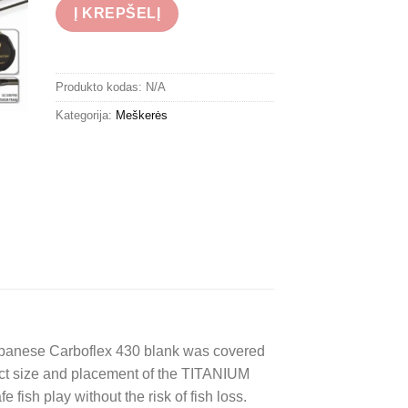
Į KREPŠELĮ
Produkto kodas:
N/A
Kategorija:
Meškerės
panese Carboflex 430 blank was covered
rfect size and placement of the TITANIUM
ish play without the risk of fish loss.