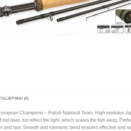
TSILIEPIMAI (0)
European Champions – Polish National Team. High modulus Ja
M rod does not reflect the light, which scares the fish away. Pe
 and fast. Smooth and harmonic bend ensures effective and safe f