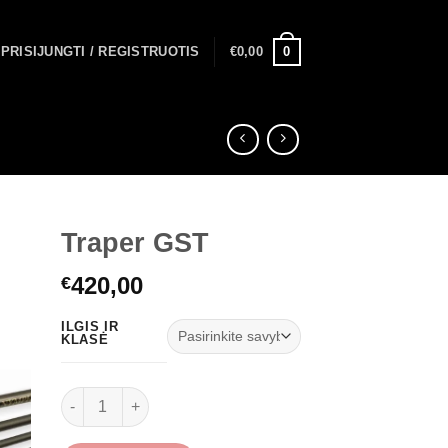
0
PRISIJUNGTI / REGISTRUOTIS
€
0,00
Traper GST
420,00
€
ILGIS IR
KLASĖ
produkto kiekis: Traper GST