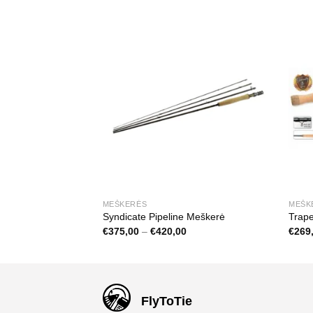
URIME
MEŠKERĖS
MEŠK
one 9′ #5
Syndicate Pipeline Meškerė
Trape
Price
€
375,00
–
€
420,00
€
269
range:
€375,00
through
€420,00
FlyToTie