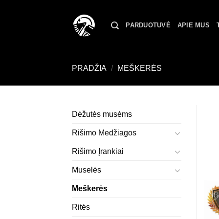
Skip
to
PARDUOTUVĖ
APIE MUS
content
PRADŽIA
/
MEŠKERĖS
Dėžutės musėms
Rišimo Medžiagos
Rišimo Įrankiai
Muselės
Meškerės
Ritės