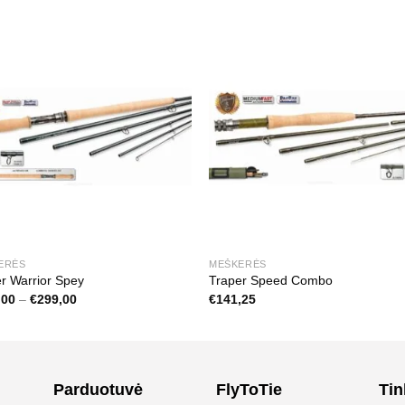
ERĖS
MEŠKERĖS
r Warrior Spey
Traper Speed Combo
Price
,00
–
€
299,00
€
141,25
range:
€269,00
through
€299,00
Parduotuvė
FlyToTie
Tin