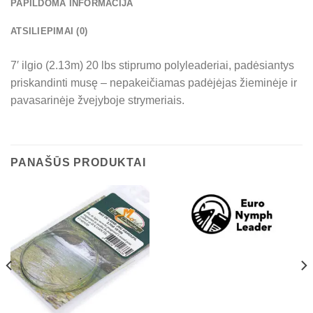
PAPILDOMA INFORMACIJA
ATSILIEPIMAI (0)
7′ ilgio (2.13m) 20 lbs stiprumo polyleaderiai, padėsiantys
priskandinti musę – nepakeičiamas padėjėjas žieminėje ir
pavasarinėje žvejyboje strymeriais.
PANAŠŪS PRODUKTAI