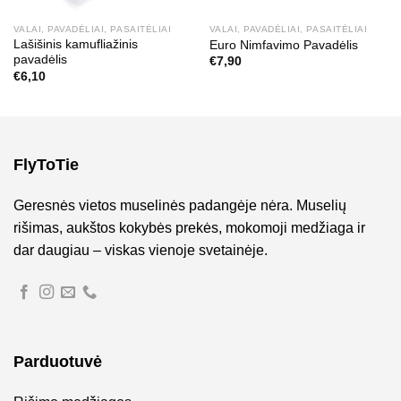
VALAI, PAVADĖLIAI, PASAITĖLIAI
VALAI, PAVADĖLIAI, PASAITĖLIAI
Lašišinis kamufliažinis
Euro Nimfavimo Pavadėlis
pavadėlis
€
7,90
€
6,10
FlyToTie
Geresnės vietos muselinės padangėje nėra. Muselių
rišimas, aukštos kokybės prekės, mokomoji medžiaga ir
dar daugiau – viskas vienoje svetainėje.
Parduotuvė