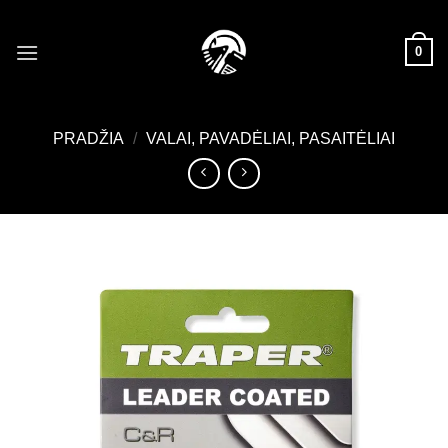
Skip
to
0
content
PRADŽIA
/
VALAI, PAVADĖLIAI, PASAITĖLIAI