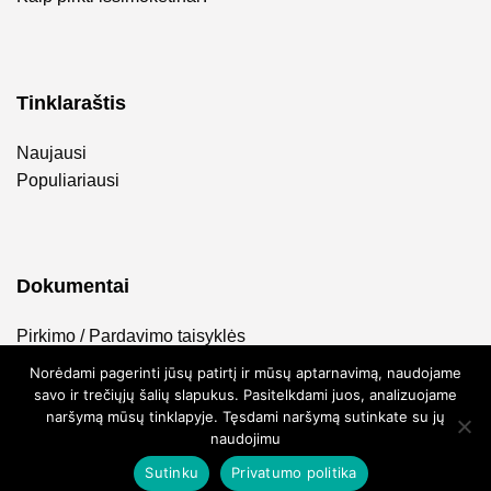
Tinklaraštis
Naujausi
Populiariausi
Dokumentai
Pirkimo / Pardavimo taisyklės
Privatumo politika
Norėdami pagerinti jūsų patirtį ir mūsų aptarnavimą, naudojame
savo ir trečiųjų šalių slapukus. Pasitelkdami juos, analizuojame
naršymą mūsų tinklapyje. Tęsdami naršymą sutinkate su jų
naudojimu
Sutinku
Privatumo politika
2026 ©
FlyToTie