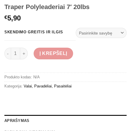
Traper Polyleaderiai 7′ 20lbs
5,90
€
SKENDIMO GREITIS IR ILGIS
produkto kiekis: Traper Polyleaderiai 7' 20lbs
Į KREPŠELĮ
Produkto kodas:
N/A
Kategorija:
Valai, Pavadėliai, Pasaitėliai
APRAŠYMAS