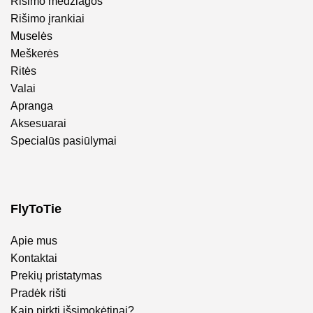
Rišimo medžiagos
Rišimo įrankiai
Muselės
Meškerės
Ritės
Valai
Apranga
Aksesuarai
Specialūs pasiūlymai
FlyToTie
Apie mus
Kontaktai
Prekių pristatymas
Pradėk rišti
Kaip pirkti išsimokėtinai?