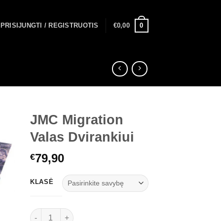
0
PRISIJUNGTI / REGISTRUOTIS
€
0,00
JMC Migration
Valas Dvirankiui
79,90
€
KLASĖ
produkto kiekis: JMC Migration Valas Dvirankiui