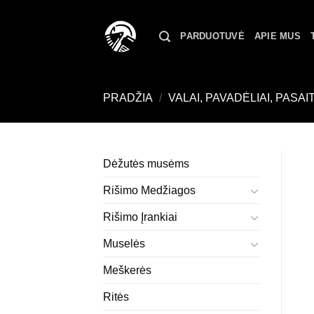
Skip
to
PARDUOTUVĖ
APIE MUS
content
PRADŽIA
/
VALAI, PAVADĖLIAI, PASAIT
Dėžutės musėms
Rišimo Medžiagos
Rišimo Įrankiai
Muselės
Meškerės
Ritės