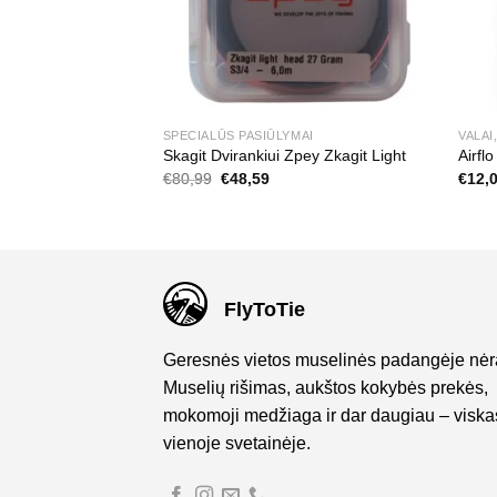
PASAITĖLIAI
SPECIALŪS PASIŪLYMAI
VALAI
 Pasaitėlis
Skagit Dvirankiui Zpey Zkagit Light
Airfl
ce
Original
Current
€
80,99
€
48,59
€
12,
ge:
price
price
90
was:
is:
ough
€80,99.
€48,59.
,90
FlyToTie
Geresnės vietos muselinės padangėje nėr
Muselių rišimas, aukštos kokybės prekės,
mokomoji medžiaga ir dar daugiau – viska
vienoje svetainėje.