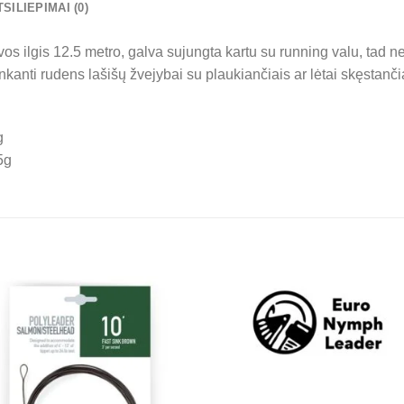
TSILIEPIMAI (0)
vos ilgis 12.5 metro, galva sujungta kartu su running valu, tad ne
tinkanti rudens lašišų žvejybai su plaukiančiais ar lėtai skęstanč
g
5g