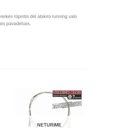
reikės rūpintis dėl atskiro running valo
iais pavadėliais.
NETURIME