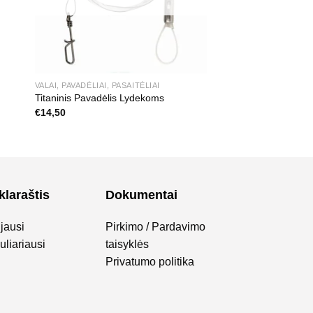
VALAI, PAVADĖLIAI, PASAITĖLIAI
Titaninis Pavadėlis Lydekoms
€
14,50
klaraštis
Dokumentai
jausi
Pirkimo / Pardavimo
liariausi
taisyklės
Privatumo politika