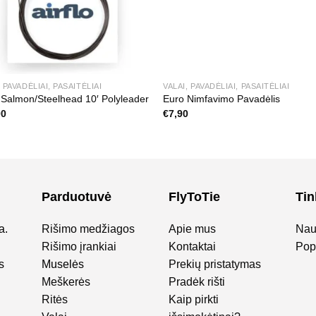
, PAVADĖLIAI, PASAITĖLIAI
VALAI, PAVADĖLIAI, PASAITĖLIAI
o Salmon/Steelhead 10′ Polyleader
Euro Nimfavimo Pavadėlis
00
€
7,90
Parduotuvė
FlyToTie
Tin
a.
Rišimo medžiagos
Apie mus
Nau
Rišimo įrankiai
Kontaktai
Popu
s
Muselės
Prekių pristatymas
Meškerės
Pradėk rišti
Ritės
Kaip pirkti