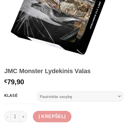
JMC Monster Lydekinis Valas
79,90
€
KLASĖ
produkto kiekis: JMC Monster Lydekinis Valas
Į KREPŠELĮ