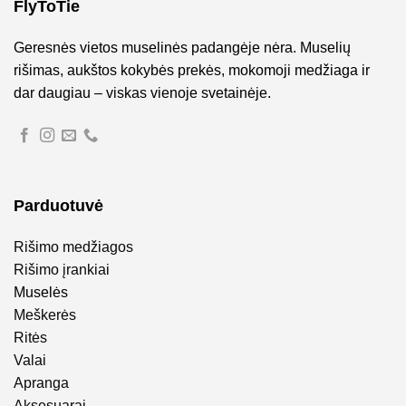
FlyToTie
Geresnės vietos muselinės padangėje nėra. Muselių
rišimas, aukštos kokybės prekės, mokomoji medžiaga ir
dar daugiau – viskas vienoje svetainėje.
Parduotuvė
Rišimo medžiagos
Rišimo įrankiai
Muselės
Meškerės
Ritės
Valai
Apranga
Aksesuarai