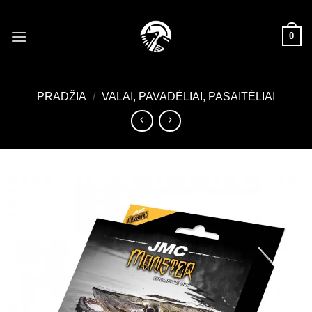
Skip
to
0
content
PRADŽIA
/
VALAI, PAVADĖLIAI, PASAITĖLIAI