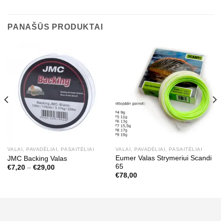
PANAŠŪS PRODUKTAI
VALAI, PAVADĖLIAI, PASAITĖLIAI
VALAI, PAVADĖLIAI, PASAITĖLIAI
Eumer Valas Strymeriui Scandi
JMC Backing Valas
65
Price
€
7,20
–
€
29,00
range:
€
78,00
€7,20
through
€29,00