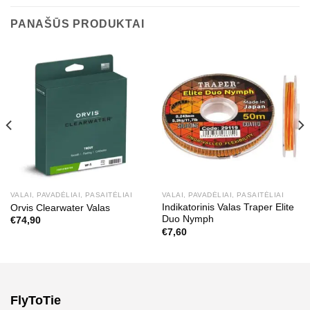
PANAŠŪS PRODUKTAI
VALAI, PAVADĖLIAI, PASAITĖLIAI
VALAI, PAVADĖLIAI, PASAITĖLIAI
Indikatorinis Valas Traper Elite
Orvis Clearwater Valas
Duo Nymph
€
74,90
€
7,60
FlyToTie