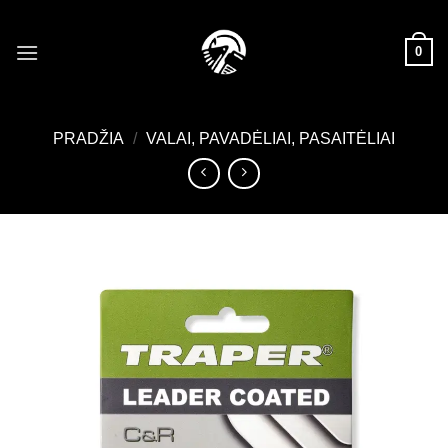
Skip
to
0
content
PRADŽIA
/
VALAI, PAVADĖLIAI, PASAITĖLIAI