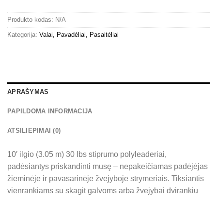
Produkto kodas:
N/A
Kategorija:
Valai, Pavadėliai, Pasaitėliai
APRAŠYMAS
PAPILDOMA INFORMACIJA
ATSILIEPIMAI (0)
10′ ilgio (3.05 m) 30 lbs stiprumo polyleaderiai,
padėsiantys priskandinti musę – nepakeičiamas padėjėjas
žieminėje ir pavasarinėje žvejyboje strymeriais. Tiksiantis
vienrankiams su skagit galvoms arba žvejybai dvirankiu