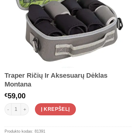
Traper Ričių Ir Aksesuarų Dėklas
Montana
59,00
€
produkto kiekis: Traper Ričių Ir Aksesuarų Dėklas Montana
Į KREPŠELĮ
Produkto kodas:
81391