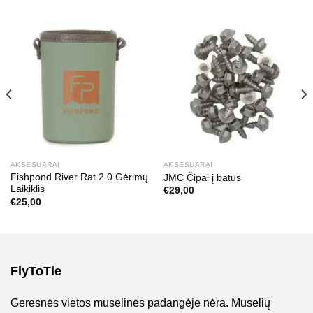
AKSESUARAI
AKSESUARAI
Fishpond River Rat 2.0 Gėrimų
JMC Čipai į batus
Laikiklis
€
29,00
€
25,00
FlyToTie
Geresnės vietos muselinės padangėje nėra. Muselių