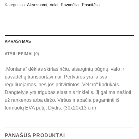
Kategorijos:
Aksesuarai
,
Valai, Pavadėliai, Pasaitėliai
APRAŠYMAS
ATSILIEPIMAI (0)
„Montana“ dėklas skirtas ričių, atsarginių būgnų, valo ir
pavadėlių transportavimui. Pertvaros yra laisvai
reguliuojamos, nes jos pritvirtintos „Velcro“ lipdukais.
Dangtelyje yra trigubas elastinis tinklelis. Jį galima nešioti
už rankenos arba diržo. Viršus ir apačia pagaminti iš
formuotų EVA putų. Dydis: (30x20x13 cm)
PANAŠŪS PRODUKTAI