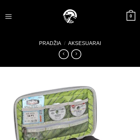
Skip
to
0
content
PRADŽIA
/
AKSESUARAI