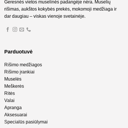
Geresnės vietos muselinės padangėje nėra. Muselių
rišimas, aukštos kokybės prekės, mokomoji medžiaga ir
dar daugiau – viskas vienoje svetainėje.
Parduotuvė
Rišimo medžiagos
Rišimo įrankiai
Muselės
Meškerės
Ritės
Valai
Apranga
Aksesuarai
Specialūs pasiūlymai