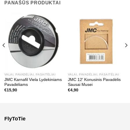
PANAŠŪS PRODUKTAI
VALAI, PAVADĖLIAI, PASAITĖLIAI
VALAI, PAVADĖLIAI, PASAITĖLIAI
JMC Karnafil Viela Lydekiniams
JMC 12′ Konusinis Pavadėlis
Pavadėliams
Sausai Musei
€
15,90
€
4,90
FlyToTie