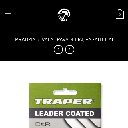
Skip
to
0
content
PRADŽIA
/
VALAI, PAVADĖLIAI, PASAITĖLIAI