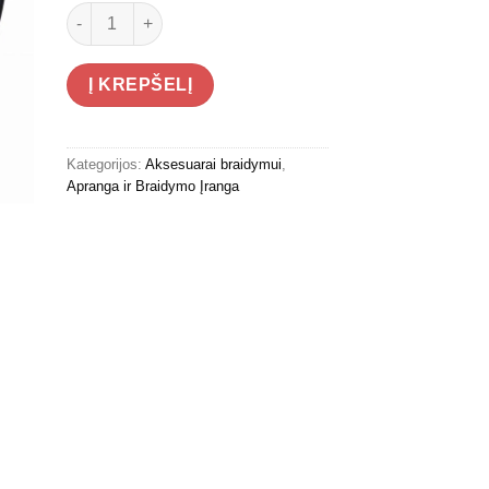
produkto kiekis: Traper Ocean Gold Revo Poliarizuoti Ak
Į KREPŠELĮ
Kategorijos:
Aksesuarai braidymui
,
Apranga ir Braidymo Įranga