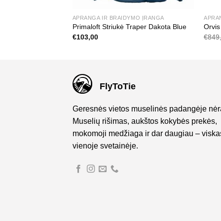
APRANGA IR BRAIDYMO ĮRANGA
APRA
urės
Primaloft Striukė Traper Dakota Blue
Orvis
€
103,00
€
849
FlyToTie
Geresnės vietos muselinės padangėje nėr
Muselių rišimas, aukštos kokybės prekės,
mokomoji medžiaga ir dar daugiau – viska
vienoje svetainėje.