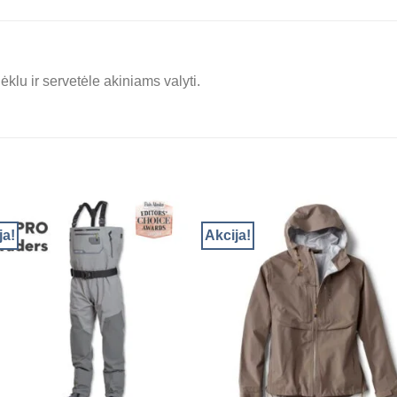
ėklu ir servetėle akiniams valyti.
ja!
Akcija!