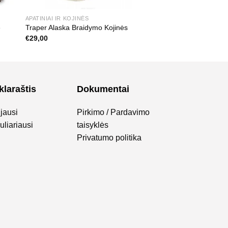
APATINIAI IR KOJINĖS
ė
Traper Alaska Braidymo Kojinės
€
29,00
klaraštis
Dokumentai
jausi
Pirkimo / Pardavimo
liariausi
taisyklės
Privatumo politika