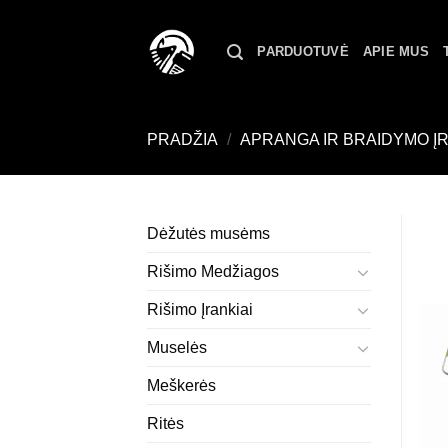
Skip
to
PARDUOTUVĖ
APIE MUS
content
PRADŽIA
/
APRANGA IR BRAIDYMO Į
Dėžutės musėms
Rišimo Medžiagos
Rišimo Įrankiai
Muselės
Meškerės
Ritės