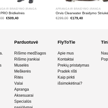
NGA IR BRAIDYMO ĮRANGA
APRANGA IR BRAIDYMO ĮRANGA
 PRO Bridkelnės
Orvis Clearwater Braidymo Striuk
Original
Current
Original
Current
,00
€
509,40
€
299,00
€
179,40
price
price
price
price
was:
is:
was:
is:
€849,00.
€509,40.
€299,00.
€179,40.
Parduotuvė
FlyToTie
Tin
a.
Rišimo medžiagos
Apie mus
Nau
Rišimo įrankiai
Kontaktai
Popu
s
Muselės
Prekių pristatymas
Meškerės
Pradėk rišti
Ritės
Kaip pirkti
Valai
išsimokėtinai?
Apranga
Aksesuarai
Specialūs
pasiūlymai