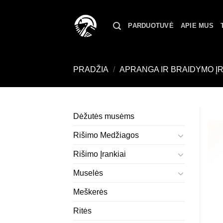
Skip
to
PARDUOTUVĖ
APIE MUS
content
PRADŽIA
/
APRANGA IR BRAIDYMO Į
Dėžutės musėms
Rišimo Medžiagos
Rišimo Įrankiai
Muselės
Meškerės
Ritės