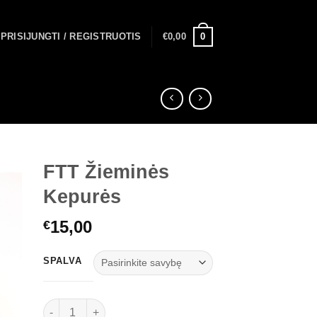
0
PRISIJUNGTI / REGISTRUOTIS
€
0,00
FTT Žieminės
Kepurės
15,00
€
SPALVA
produkto kiekis: FTT Žieminės Kepurės