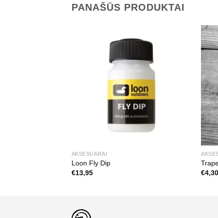
PANAŠŪS PRODUKTAI
URIME
AKSESUARAI
AKSE
oms Musėms
Loon Fly Dip
Trape
€
13,95
€
4,3