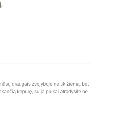
mūsų draugais žvejyboje ne tik žiemą, bet
kančią kepurę, su ja puikai atrodysite ne