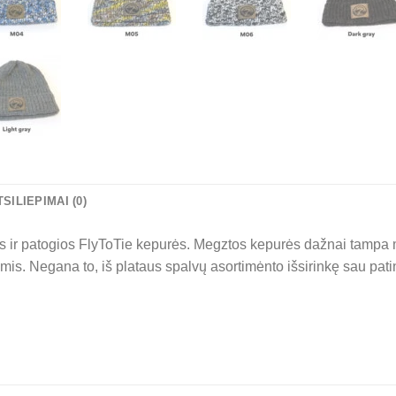
TSILIEPIMAI (0)
tos ir patogios FlyToTie kepurės. Megztos kepurės dažnai tampa 
is. Negana to, iš plataus spalvų asortimėnto išsirinkę sau patin