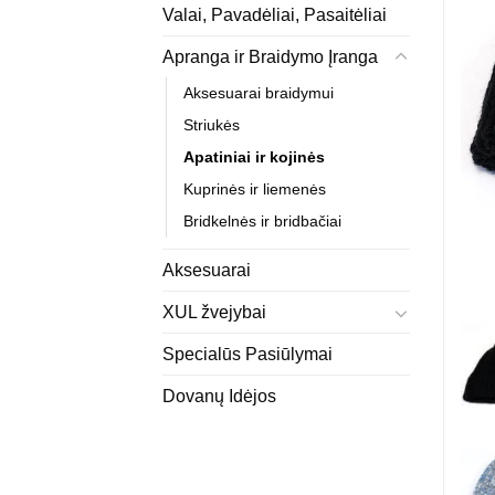
Valai, Pavadėliai, Pasaitėliai
Apranga ir Braidymo Įranga
Aksesuarai braidymui
Striukės
Apatiniai ir kojinės
Kuprinės ir liemenės
Bridkelnės ir bridbačiai
Aksesuarai
XUL žvejybai
Specialūs Pasiūlymai
Dovanų Idėjos