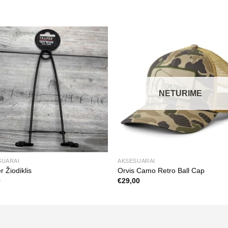
NETURIME
SUARAI
AKSESUARAI
r Žiodiklis
Orvis Camo Retro Ball Cap
0
€
29,00