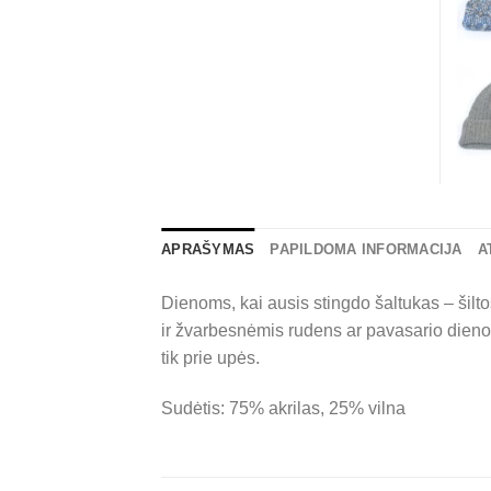
APRAŠYMAS
PAPILDOMA INFORMACIJA
A
Dienoms, kai ausis stingdo šaltukas – šil
ir žvarbesnėmis rudens ar pavasario dienom
tik prie upės.
Sudėtis: 75% akrilas, 25% vilna