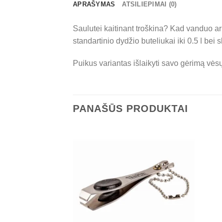
APRAŠYMAS
ATSILIEPIMAI (0)
Saulutei kaitinant troškina? Kad vanduo ar 
standartinio dydžio buteliukai iki 0.5 l bei 
Puikus variantas išlaikyti savo gėrimą vėsų
PANAŠŪS PRODUKTAI
URIME