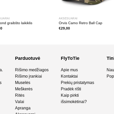
SUARAI
AKSESUARAI
ond graibšto laikiklis
Orvis Camo Retro Ball Cap
90
€
29,00
Parduotuvė
FlyToTie
Tin
a.
Rišimo medžiagos
Apie mus
Nau
Rišimo įrankiai
Kontaktai
Popu
s
Muselės
Prekių pristatymas
Meškerės
Pradėk rišti
Ritės
Kaip pirkti
Valai
išsimokėtinai?
Apranga