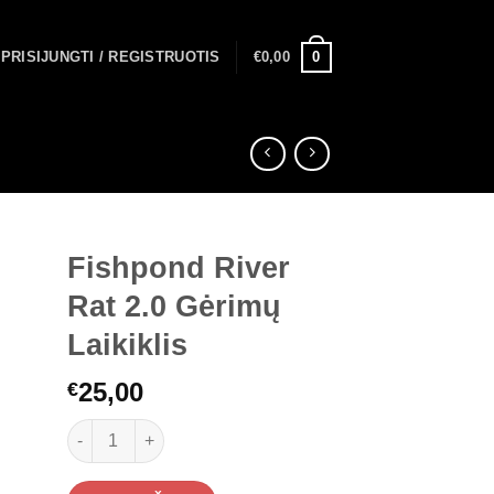
0
PRISIJUNGTI / REGISTRUOTIS
€
0,00
Fishpond River
Rat 2.0 Gėrimų
Laikiklis
25,00
€
produkto kiekis: Fishpond River Rat 2.0 Gėrimų Laikiklis