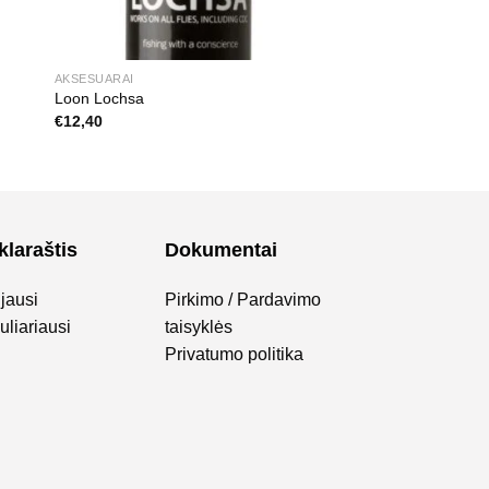
AKSESUARAI
Loon Lochsa
€
12,40
klaraštis
Dokumentai
jausi
Pirkimo / Pardavimo
liariausi
taisyklės
Privatumo politika