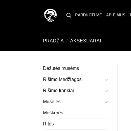
Skip
to
PARDUOTUVĖ
APIE MUS
content
PRADŽIA
/
AKSESUARAI
Dėžutės musėms
Rišimo Medžiagos
Rišimo Įrankiai
Muselės
Meškerės
Ritės