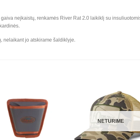
gaiva neįkaistų, renkamės River Rat 2.0 laikiklį su insuliuotomi
skardinės.
, nelaikant jo atskirame šaldiklyje.
NETURIME