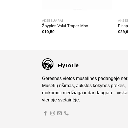
AKSESUARAI
AKSE
 su Adatėle
Žnyplės Valui Traper Max
Fishp
€
10,50
€
29,
FlyToTie
Geresnės vietos muselinės padangėje nėr
Muselių rišimas, aukštos kokybės prekės,
mokomoji medžiaga ir dar daugiau – viska
vienoje svetainėje.