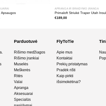
SUARAI
APRANGA IR BRAIDYMO ĮRANGA
ų Apsaugos
Primaloft Striukė Traper Utah Insu
6
€
189,00
Parduotuvė
FlyToTie
Tin
a.
Rišimo medžiagos
Apie mus
Nau
Rišimo įrankiai
Kontaktai
Popu
s
Muselės
Prekių pristatymas
Meškerės
Pradėk rišti
Ritės
Kaip pirkti
Valai
išsimokėtinai?
Apranga
Aksesuarai
Specialūs
pasiūlymai