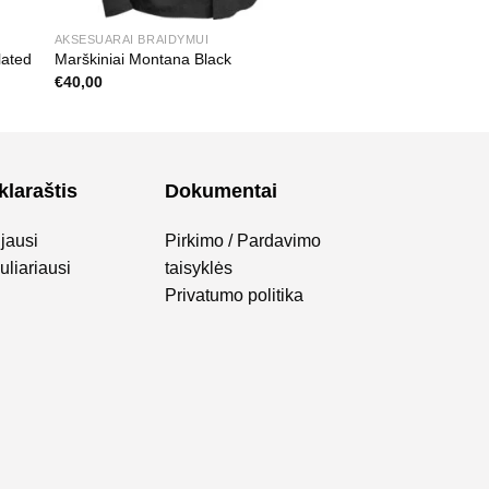
AKSESUARAI BRAIDYMUI
lated
Marškiniai Montana Black
€
40,00
klaraštis
Dokumentai
jausi
Pirkimo / Pardavimo
liariausi
taisyklės
Privatumo politika