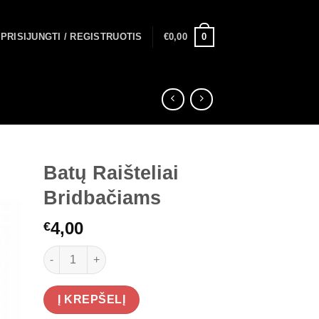
0
PRISIJUNGTI / REGISTRUOTIS
€
0,00
Batų Raišteliai
Bridbačiams
4,00
€
produkto kiekis: Batų Raišteliai Bridbačiams
Į KREPŠELĮ