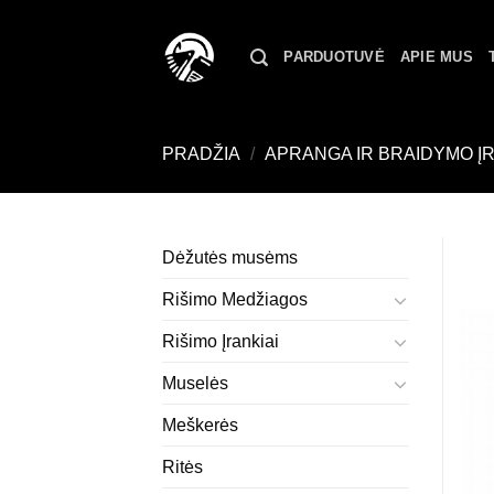
Skip
to
PARDUOTUVĖ
APIE MUS
content
PRADŽIA
/
APRANGA IR BRAIDYMO Į
Dėžutės musėms
Rišimo Medžiagos
Rišimo Įrankiai
Muselės
Meškerės
Ritės