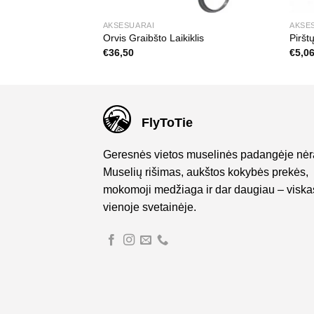
YMO ĮRANGA
AKSESUARAI
AKSE
 Brook
Orvis Graibšto Laikiklis
Piršt
urrent
€
36,50
€
5,0
rice
s:
118,30.
FlyToTie
Geresnės vietos muselinės padangėje nėr
Muselių rišimas, aukštos kokybės prekės,
mokomoji medžiaga ir dar daugiau – viska
vienoje svetainėje.