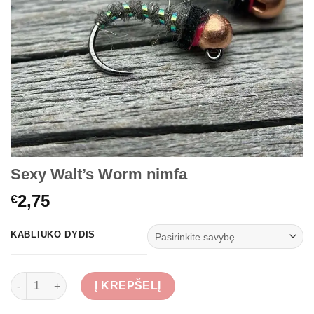
Sexy Walt’s Worm nimfa
2,75
€
KABLIUKO DYDIS
produkto kiekis: Sexy Walt's Worm nimfa
Į KREPŠELĮ