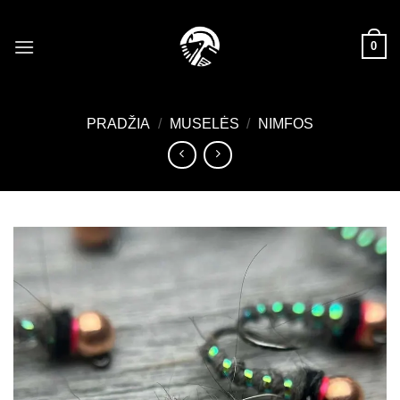
Skip
to
0
content
PRADŽIA
/
MUSELĖS
/
NIMFOS