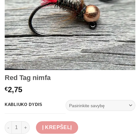
Red Tag nimfa
2,75
€
KABLIUKO DYDIS
produkto kiekis: Red Tag nimfa
Į KREPŠELĮ