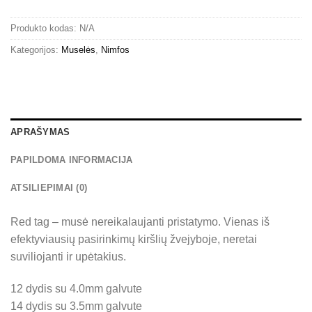
Produkto kodas:
N/A
Kategorijos:
Muselės
,
Nimfos
APRAŠYMAS
PAPILDOMA INFORMACIJA
ATSILIEPIMAI (0)
Red tag – musė nereikalaujanti pristatymo. Vienas iš
efektyviausių pasirinkimų kiršlių žvejyboje, neretai
suviliojanti ir upėtakius.
12 dydis su 4.0mm galvute
14 dydis su 3.5mm galvute