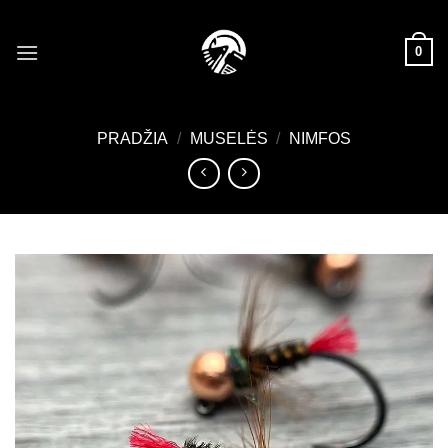
Skip
to
0
content
PRADŽIA
/
MUSELĖS
/
NIMFOS