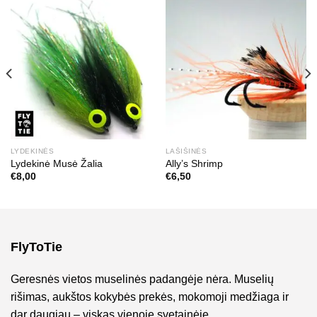
LYDEKINĖS
LAŠIŠINĖS
Lydekinė Musė Žalia
Ally’s Shrimp
€
8,00
€
6,50
FlyToTie
Geresnės vietos muselinės padangėje nėra. Muselių
rišimas, aukštos kokybės prekės, mokomoji medžiaga ir
dar daugiau – viskas vienoje svetainėje.