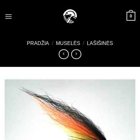
Skip
to
0
content
PRADŽIA
/
MUSELĖS
/
LAŠIŠINĖS