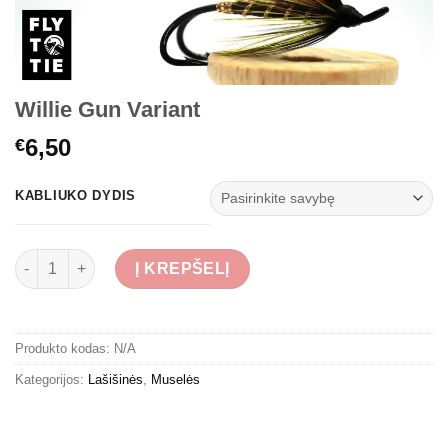
Willie Gun Variant
6,50
€
KABLIUKO DYDIS
produkto kiekis: Willie Gun Variant
Į KREPŠELĮ
Produkto kodas:
N/A
Kategorijos:
Lašišinės
,
Muselės