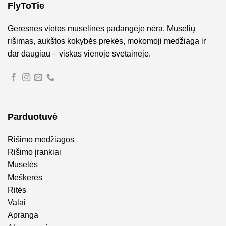
FlyToTie
Geresnės vietos muselinės padangėje nėra. Muselių
rišimas, aukštos kokybės prekės, mokomoji medžiaga ir
dar daugiau – viskas vienoje svetainėje.
Parduotuvė
Rišimo medžiagos
Rišimo įrankiai
Muselės
Meškerės
Ritės
Valai
Apranga