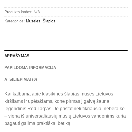
Produkto kodas:
N/A
Kategorijos:
Muselės
,
Šlapios
APRAŠYMAS
PAPILDOMA INFORMACIJA
ATSILIEPIMAI (0)
Kai kalbama apie klasikines šlapias muses Lietuvos
kiršliams ir upėtakiams, kone pirmas į galvą šauna
legendinis Red Tag’as. Jo pristatinėti tikriausiai nebėra ko
– viena iš universaliausių musių Lietuvos vandenims kuria
pagauti galima praktiškai bet ką.