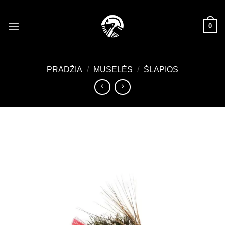
Skip
to
0
content
PRADŽIA
/
MUSELĖS
/
ŠLAPIOS