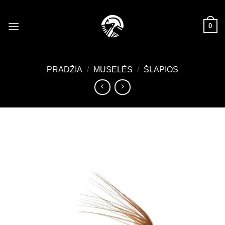
Skip
to
0
content
PRADŽIA
/
MUSELĖS
/
ŠLAPIOS