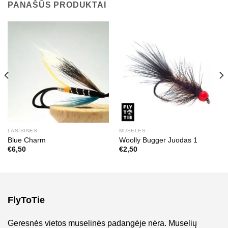
PANAŠŪS PRODUKTAI
LAŠIŠINĖS
MUSELĖS
Blue Charm
Woolly Bugger Juodas 1
€
6,50
€
2,50
FlyToTie
Geresnės vietos muselinės padangėje nėra. Muselių