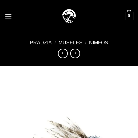
Skip
to
0
content
PRADŽIA
/
MUSELĖS
/
NIMFOS