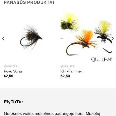
PANAŠŪS PRODUKTAI
MUSELĖS
MUSELĖS
Povo Voras
Klinkhammer
€
2,50
€
2,50
FlyToTie
Geresnės vietos muselinės padangėje nėra. Muselių