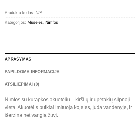
Produkto kodas:
N/A
Kategorijos:
Muselės
,
Nimfos
APRAŠYMAS
PAPILDOMA INFORMACIJA
ATSILIEPIMAI (0)
Nimfos su kurapkos akuotėliu – kiršlių ir upėtakių silpnoji
vieta. Akuotėlis puikiai imituoja kojeles, juda vandenyje, ir
išerzina net vangią žuvį.