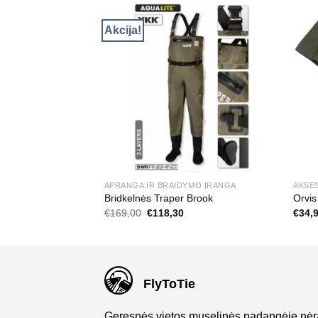
Akcija!
S
APRANGA IR BRAIDYMO ĮRANGA
AKSE
nės
Bridkelnės Traper Brook
Orvis
Original
Current
€
169,00
€
118,30
€
34,
price
price
was:
is:
€169,00.
€118,30.
FlyToTie
Geresnės vietos muselinės padangėje nėr