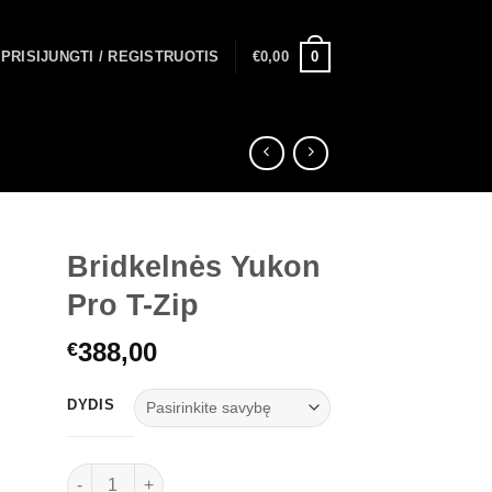
0
PRISIJUNGTI / REGISTRUOTIS
€
0,00
Bridkelnės Yukon
Pro T-Zip
388,00
€
DYDIS
produkto kiekis: Bridkelnės Yukon Pro T-Zip