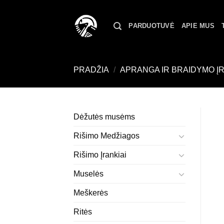
Skip
to
PARDUOTUVĖ
APIE MUS
content
PRADŽIA
/
APRANGA IR BRAIDYMO Į
Dėžutės musėms
Rišimo Medžiagos
Rišimo Įrankiai
Muselės
Meškerės
Ritės