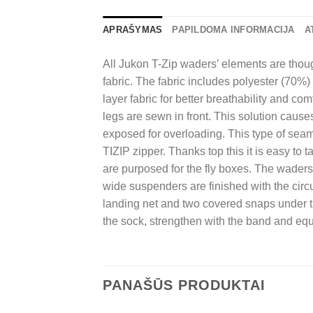
APRAŠYMAS
PAPILDOMA INFORMACIJA
A
All Jukon T-Zip waders’ elements are tho
fabric. The fabric includes polyester (70%)
layer fabric for better breathability and c
legs are sewn in front. This solution caus
exposed for overloading. This type of se
TIZIP zipper. Thanks top this it is easy to
are purposed for the fly boxes. The waders
wide suspenders are finished with the circ
landing net and two covered snaps under 
the sock, strengthen with the band and equi
PANAŠŪS PRODUKTAI