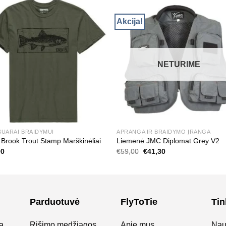
Akcija!
NETURIME
SUARAI BRAIDYMUI
APRANGA IR BRAIDYMO ĮRANGA
 Brook Trout Stamp Marškinėliai
Liemenė JMC Diplomat Grey V2
Original
Current
90
€
59,00
€
41,30
price
price
was:
is:
€59,00.
€41,30.
Parduotuvė
FlyToTie
Tin
a.
Rišimo medžiagos
Apie mus
Nau