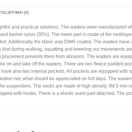
TSILIEPIMAI (0)
ughtful and practical solutions. The waders were manufacture
 and barrier nylon (30%). The lower part is made of the multilaye
omfort. Additionally the fabric was DWR coated. The waders have 
es that during walking, squatting and kneeling our movements ar
am placement prevents them from abrasion. The waders are equip
 take on and take off the waders. There are two fleece padded po
 have also two internal pockets. All pockets are equipped with 
ulation net, what should be appreciated on hot days. The waders
the suspenders. The socks are made of high density 3M 5 mm ne
pped with hooks. There is a elastic waist part attached. The pro