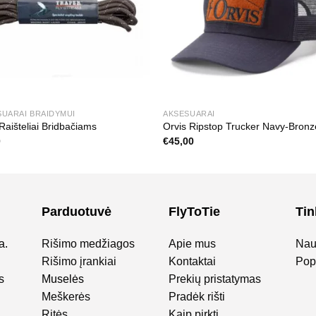
SUARAI BRAIDYMUI
AKSESUARAI
Raišteliai Bridbačiams
Orvis Ripstop Trucker Navy-Bronz
0
€
45,00
Parduotuvė
FlyToTie
Tin
a.
Rišimo medžiagos
Apie mus
Nau
Rišimo įrankiai
Kontaktai
Popu
s
Muselės
Prekių pristatymas
Meškerės
Pradėk rišti
Ritės
Kaip pirkti