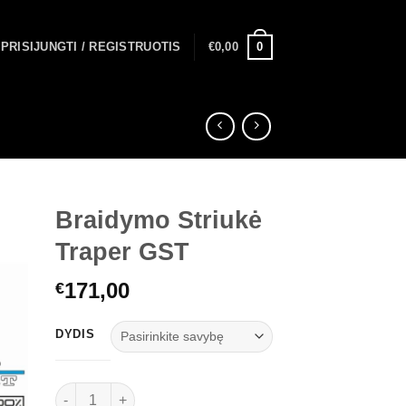
0
PRISIJUNGTI / REGISTRUOTIS
€
0,00
Braidymo Striukė
Traper GST
171,00
€
DYDIS
produkto kiekis: Braidymo Striukė Traper GST