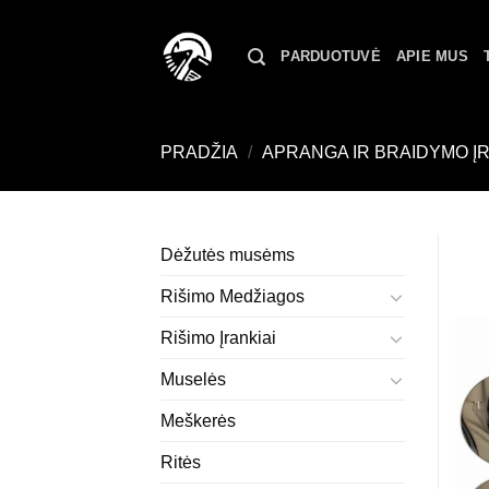
Skip
to
PARDUOTUVĖ
APIE MUS
content
PRADŽIA
/
APRANGA IR BRAIDYMO Į
Dėžutės musėms
Rišimo Medžiagos
Rišimo Įrankiai
Muselės
Meškerės
Ritės