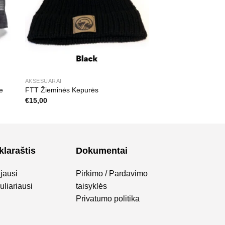
AKSESUARAI
e
FTT Žieminės Kepurės
€
15,00
klaraštis
Dokumentai
jausi
Pirkimo / Pardavimo
liariausi
taisyklės
Privatumo politika