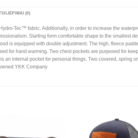
TSILIEPIMAI (0)
 Hydro-Tec™ fabric. Additionally, in order to increase the wate
rofessionalism. Starting form comfortable shape to the smallest d
ood is equipped with double adjustment. The high, fleece padde
sed for hand warming. Two chest pockets are purposed for keep
s an internal pocket for personal things. Two covered, spring sn
 renowned YKK Company