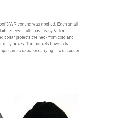
rproof DWR coating was applied. Each small
etails. Sleeve cuffs have easy Velcro
d collar protects the neck from cold and
ing fly boxes. The pockets have extra
aps can be used for carrying line cutters or