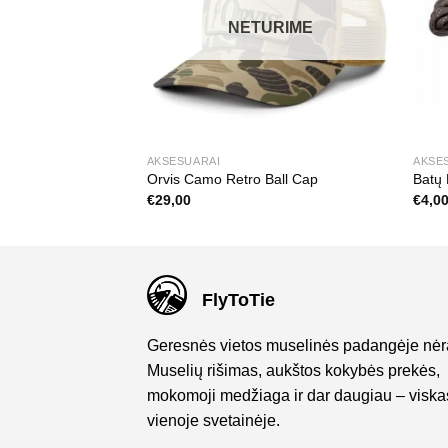
URIME
NETURIME
AKSESUARAI
AKSE
iklis
Orvis Camo Retro Ball Cap
Batų 
€
29,00
€
4,0
FlyToTie
Geresnės vietos muselinės padangėje nėr
Muselių rišimas, aukštos kokybės prekės,
mokomoji medžiaga ir dar daugiau – viska
vienoje svetainėje.