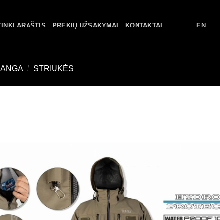
TINKLARAŠTIS
PREKIŲ UŽSAKYMAI
KONTAKTAI
EN
RANGA
/
STRIUKĖS