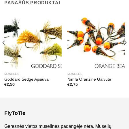
PANAŠŪS PRODUKTAI
MUSELĖS
MUSELĖS
Goddard Sedge Apsiuva
Nimfa Oranžine Galvute
€
2,50
€
2,75
FlyToTie
Geresnės vietos muselinės padangėje nėra. Muselių