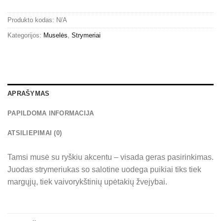
Produkto kodas:
N/A
Kategorijos:
Muselės
,
Strymeriai
APRAŠYMAS
PAPILDOMA INFORMACIJA
ATSILIEPIMAI (0)
Tamsi musė su ryškiu akcentu – visada geras pasirinkimas.
Juodas strymeriukas so salotine uodega puikiai tiks tiek
margųjų, tiek vaivorykštinių upėtakių žvejybai.