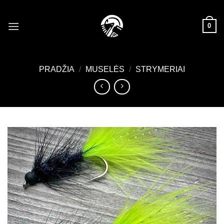
Skip
to
0
content
PRADŽIA
/
MUSELĖS
/
STRYMERIAI