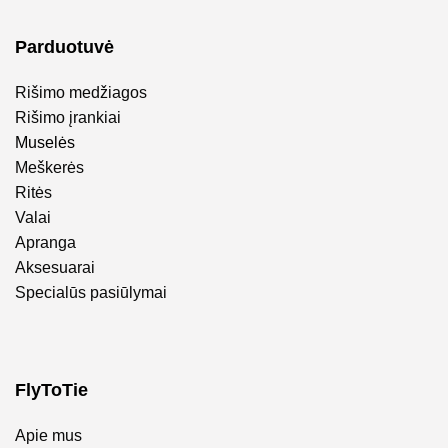
Parduotuvė
Rišimo medžiagos
Rišimo įrankiai
Muselės
Meškerės
Ritės
Valai
Apranga
Aksesuarai
Specialūs pasiūlymai
FlyToTie
Apie mus