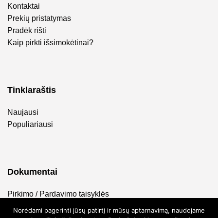
Kontaktai
Prekių pristatymas
Pradėk rišti
Kaip pirkti išsimokėtinai?
Tinklaraštis
Naujausi
Populiariausi
Dokumentai
Pirkimo / Pardavimo taisyklės
Privatumo politika
Norėdami pagerinti jūsų patirtį ir mūsų aptarnavimą, naudojame