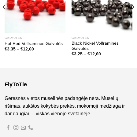
GALVUTĖS
GALVUTĖS
Black Nickel Volframinės
Hot Red Volframinės Galvutės
Galvutės
Price
€
3,35
–
€
12,60
range:
Price
€
3,25
–
€
12,60
€3,35
range:
through
€3,25
€12,60
through
€12,60
FlyToTie
Geresnės vietos muselinės padangėje nėra. Muselių
rišimas, aukštos kokybės prekės, mokomoji medžiaga ir
dar daugiau – viskas vienoje svetainėje.