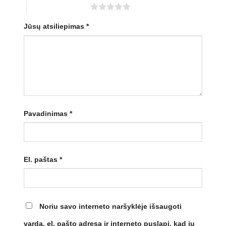
5 iš 5 žvaigždučių
Jūsų atsiliepimas
*
Pavadinimas
*
El. paštas
*
Noriu savo interneto naršyklėje išsaugoti
vardą, el. pašto adresą ir interneto puslapį, kad jų