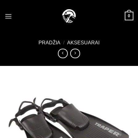
Skip
to
0
content
PRADŽIA
/
AKSESUARAI