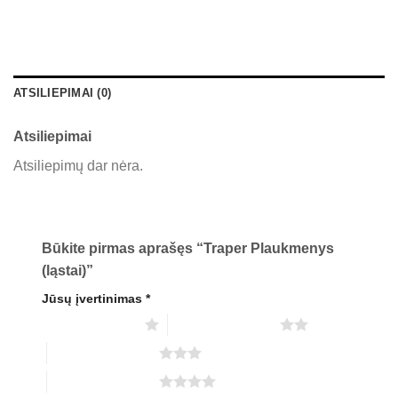
ATSILIEPIMAI (0)
Atsiliepimai
Atsiliepimų dar nėra.
Būkite pirmas aprašęs “Traper Plaukmenys
(ląstai)”
Jūsų įvertinimas
*
1 iš 5 žvaigždučių
2 iš 5 žvaigždučių
3 iš 5 žvaigždučių
4 iš 5 žvaigždučių