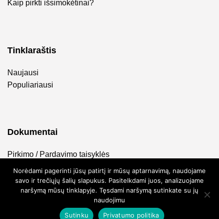
Kaip pirkti išsimokėtinai?
Tinklaraštis
Naujausi
Populiariausi
Dokumentai
Pirkimo / Pardavimo taisyklės
Privatumo politika
Norėdami pagerinti jūsų patirtį ir mūsų aptarnavimą, naudojame
savo ir trečiųjų šalių slapukus. Pasitelkdami juos, analizuojame
naršymą mūsų tinklapyje. Tęsdami naršymą sutinkate su jų
naudojimu
Sutinku
Privatumo politika
2026 ©
FlyToTie