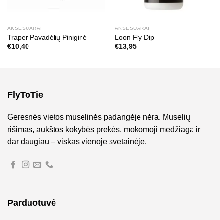
AKSESUARAI
AKSESUARAI
Traper Pavadėlių Piniginė
Loon Fly Dip
€
10,40
€
13,95
FlyToTie
Geresnės vietos muselinės padangėje nėra. Muselių
rišimas, aukštos kokybės prekės, mokomoji medžiaga ir
dar daugiau – viskas vienoje svetainėje.
Parduotuvė