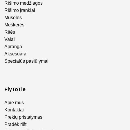
Rišimo medžiagos
Rišimo įrankiai
Muselės
Meškerės
Ritės
Valai
Apranga
Aksesuarai
Specialūs pasiūlymai
FlyToTie
Apie mus
Kontaktai
Prekių pristatymas
Pradėk rišti