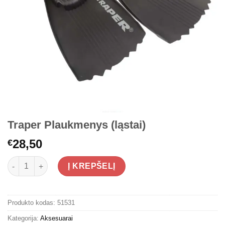
Traper Plaukmenys (ląstai)
28,50
€
produkto kiekis: Traper Plaukmenys (ląstai)
Į KREPŠELĮ
Produkto kodas:
51531
Kategorija:
Aksesuarai