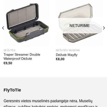
NETURIME
DĖŽUTĖS
DĖŽUTĖS MUSĖMS
Traper Streamer Double
Dėžutė Mayfly
Waterproof Dėžutė
€
8,00
€
9,50
FlyToTie
Geresnės vietos muselinės padangėje nėra. Muselių
rišimas, aukštos kokybės prekės, mokomoji medžiaga ir