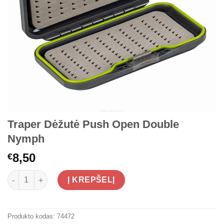
Traper Dėžutė Push Open Double
Nymph
8,50
€
produkto kiekis: Traper Dėžutė Push Open Double Nymph
Į KREPŠELĮ
Produkto kodas:
74472