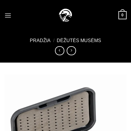
Skip
to
0
content
PRADŽIA
/
DĖŽUTĖS MUSĖMS