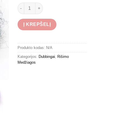
produkto kiekis: Tommi-fly Micro Spectra Flash Dubbing
Į KREPŠELĮ
Produkto kodas:
N/A
Kategorijos:
Dubbingai
,
Rišimo
Medžiagos