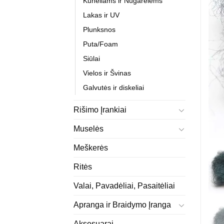
Kūneliams ir Nugarėlėms
Lakas ir UV
Plunksnos
Puta/Foam
Siūlai
Vielos ir Švinas
Galvutės ir diskeliai
Rišimo Įrankiai
Muselės
Meškerės
Ritės
Valai, Pavadėliai, Pasaitėliai
Apranga ir Braidymo Įranga
Aksesuarai