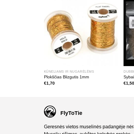
KŪNELIAMS IR NUGARĖLĖMS
DUBB
nksnos
Plokščias Blizgutis 1mm
Sybai
€
1,70
€
1,5
FlyToTie
Geresnės vietos muselinės padangėje nėr