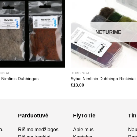
NETURIME
INGAI
DUBBINGAI
 Nimfinis Dubbingas
Sybai Nimfinio Dubbingo Rinkiniai
0
€
13,00
Parduotuvė
FlyToTie
Tin
a.
Rišimo medžiagos
Apie mus
Nau