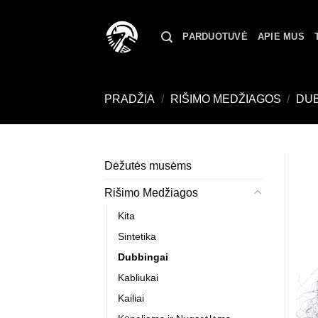
Skip
to
PARDUOTUVĖ
APIE MUS
content
PRADŽIA
/
RIŠIMO MEDŽIAGOS
/
DUB
Dėžutės musėms
Rišimo Medžiagos
Kita
Sintetika
Dubbingai
Kabliukai
Kailiai