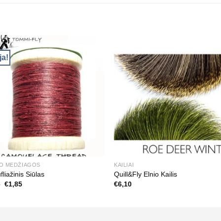
ja!
MO MEDŽIAGOS
KAILIAI
liažinis Siūlas
Quill&Fly Elnio Kailis
Original
Current
5
€
1,85
€
6,10
price
price
was:
is:
€2,65.
€1,85.