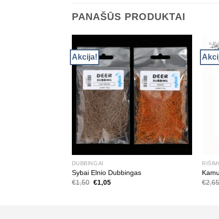
PANAŠŪS PRODUKTAI
Akcija!
Akci
DUBBINGAI
RIŠI
Sybai Elnio Dubbingas
Kamuf
Original
Current
€
1,50
€
1,05
€
2,6
price
price
was:
is:
€1,50.
€1,05.