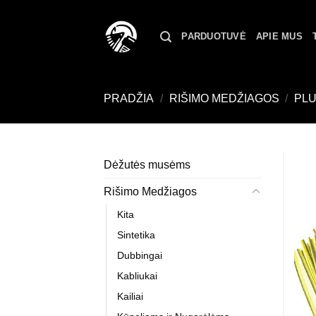
Skip
to
PARDUOTUVĖ
APIE MUS
content
PRADŽIA
/
RIŠIMO MEDŽIAGOS
/
PL
Dėžutės musėms
Rišimo Medžiagos
Kita
Sintetika
Dubbingai
Kabliukai
Kailiai