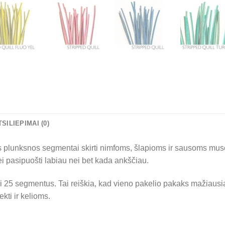
TSILIEPIMAI (0)
s plunksnos segmentai skirti nimfoms, šlapioms ir sausoms musėm
ei pasipuošti labiau nei bet kada ankščiau.
 25 segmentus. Tai reiškia, kad vieno pakelio pakaks mažiausiai
ti ir kelioms.