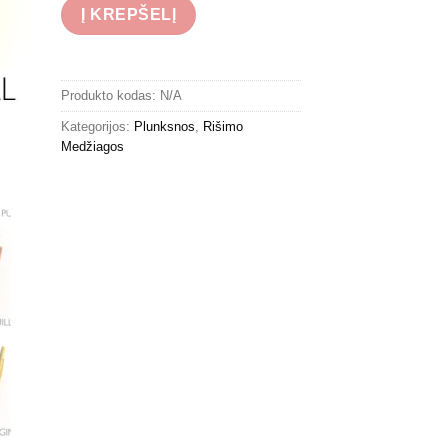
Į KREPŠELĮ
Produkto kodas:
N/A
Kategorijos:
Plunksnos
,
Rišimo
Medžiagos