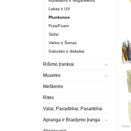
Kūneliams ir Nugarėlėms
Lakas ir UV
Plunksnos
Puta/Foam
Siūlai
Vielos ir Švinas
Galvutės ir diskeliai
Rišimo Įrankiai
Muselės
Meškerės
Ritės
Valai, Pavadėliai, Pasaitėliai
Apranga ir Braidymo Įranga
Aksesuarai