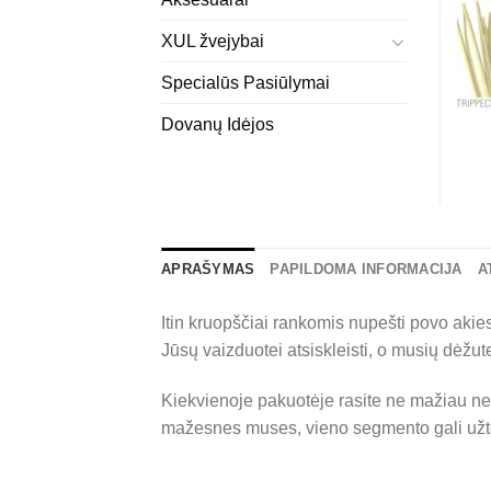
XUL žvejybai
Specialūs Pasiūlymai
Dovanų Idėjos
APRAŠYMAS
PAPILDOMA INFORMACIJA
A
Itin kruopščiai rankomis nupešti povo akie
Jūsų vaizduotei atsiskleisti, o musių dėžut
Kiekvienoje pakuotėje rasite ne mažiau nei
mažesnes muses, vieno segmento gali užtek