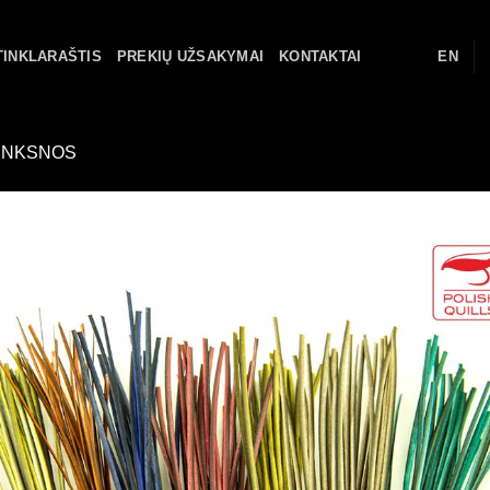
TINKLARAŠTIS
PREKIŲ UŽSAKYMAI
KONTAKTAI
EN
UNKSNOS