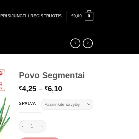
0
PRISIJUNGTI / REGISTRUOTIS
€
0,00
Povo Segmentai
Price
4,25
–
6,10
€
€
range:
€4,25
SPALVA
through
€6,10
produkto kiekis: Povo Segmentai