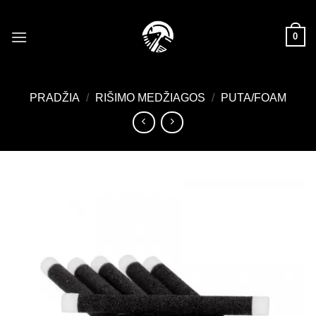
Skip
to
0
content
PRADŽIA
/
RIŠIMO MEDŽIAGOS
/
PUTA/FOAM