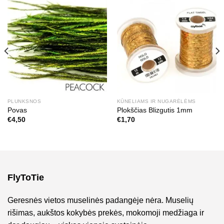
PLUNKSNOS
KŪNELIAMS IR NUGARĖLĖMS
Povas
Plokščias Blizgutis 1mm
€
4,50
€
1,70
FlyToTie
Geresnės vietos muselinės padangėje nėra. Muselių
rišimas, aukštos kokybės prekės, mokomoji medžiaga ir