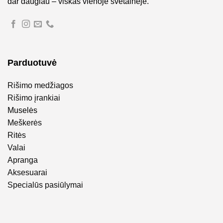
dar daugiau – viskas vienoje svetainėje.
Parduotuvė
Rišimo medžiagos
Rišimo įrankiai
Muselės
Meškerės
Ritės
Valai
Apranga
Aksesuarai
Specialūs pasiūlymai