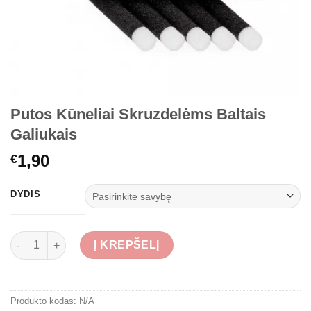
Putos Kūneliai Skruzdelėms Baltais
Galiukais
1,90
€
DYDIS
produkto kiekis: Putos Kūneliai Skruzdelėms Baltais Galiukais
Į KREPŠELĮ
Produkto kodas:
N/A