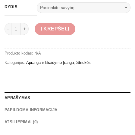
DYDIS
produkto kiekis: Primaloft Striukė Traper Alaska
Į KREPŠELĮ
Produkto kodas:
N/A
Kategorijos:
Apranga ir Braidymo Įranga
,
Striukės
APRAŠYMAS
PAPILDOMA INFORMACIJA
ATSILIEPIMAI (0)