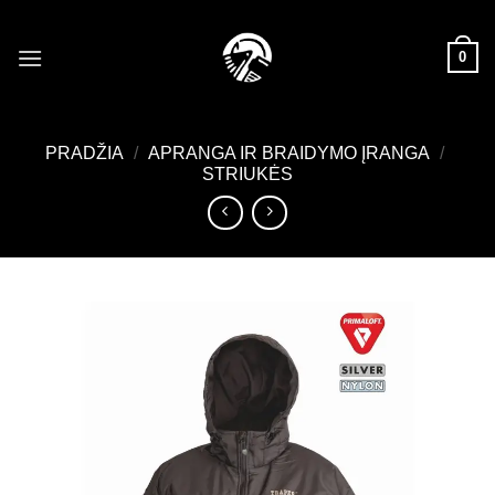
Skip
to
0
content
PRADŽIA
/
APRANGA IR BRAIDYMO ĮRANGA
/
STRIUKĖS