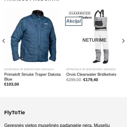
Akcija!
NETURIME
APRANGA IR BRAIDYMO ĮRANGA
APRANGA IR BRAIDYMO ĮRANGA
Primaloft Striukė Traper Dakota
Orvis Clearwater Bridkelnės
Blue
Original
Current
€
299,00
€
179,40
price
price
€
103,00
was:
is:
€299,00.
€179,40.
FlyToTie
Geresnės vietos muselinės padangėje nėra. Muselių