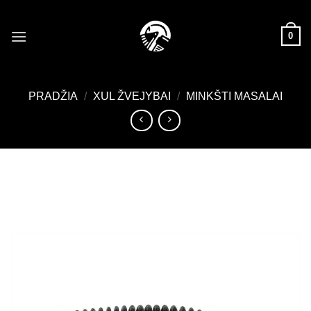
Skip
to
0
content
PRADŽIA
/
XUL ŽVEJYBAI
/
MINKŠTI MASALAI