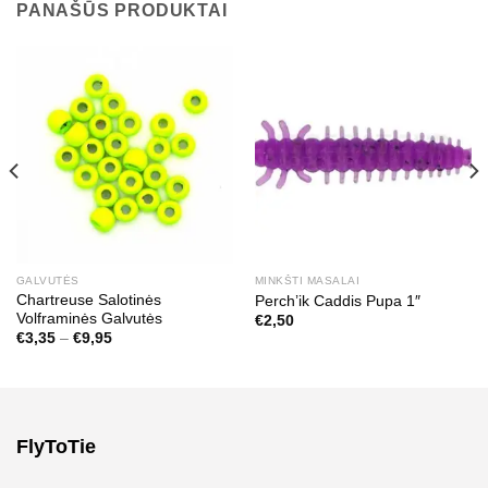
PANAŠŪS PRODUKTAI
GALVUTĖS
MINKŠTI MASALAI
Chartreuse Salotinės
Perch’ik Caddis Pupa 1″
Volframinės Galvutės
€
2,50
Price
€
3,35
–
€
9,95
range:
€3,35
through
€9,95
FlyToTie