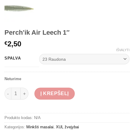
Perch’ik Air Leech 1″
2,50
€
IŠVALYTI
SPALVA
Neturime
produkto kiekis: Perch'ik Air Leech 1"
Į KREPŠELĮ
Produkto kodas:
N/A
Kategorijos:
Minkšti masalai
,
XUL žvejybai