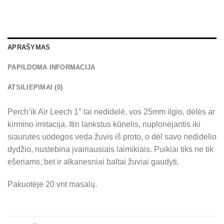
APRAŠYMAS
PAPILDOMA INFORMACIJA
ATSILIEPIMAI (0)
Perch’ik Air Leech 1″ tai nedidelė, vos 25mm ilgio, dėlės ar
kirmino imitacija. Itin lankstus kūnelis, nuplonėjantis iki
siaurutės uodegos veda žuvis iš proto, o dėl savo nedidelio
dydžio, nustebina įvairiausiais laimikiais. Puikiai tiks ne tik
ešeriams, bet ir alkanesniai baltai žuviai gaudyti.
Pakuotėje 20 vnt masalų.