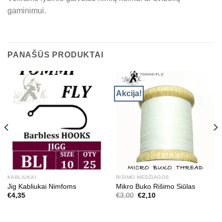
gaminimui.
PANAŠŪS PRODUKTAI
Akcija!
KABLIUKAI
RIŠIMO MEDŽIAGOS
Jig Kabliukai Nimfoms
Mikro Buko Rišimo Siūlas
Original
Current
€
4,35
€
3,00
€
2,10
price
price
was:
is:
€3,00.
€2,10.