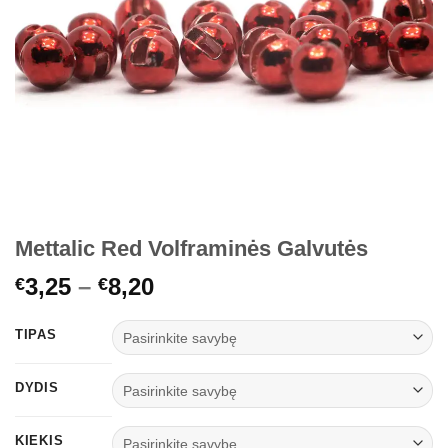
Mettalic Red Volframinės Galvutės
Price
3,25
–
8,20
€
€
range:
€3,25
TIPAS
through
€8,20
DYDIS
KIEKIS