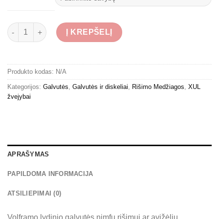
produkto kiekis: Mettalic Red Volframinės Galvutės
Į KREPŠELĮ
Produkto kodas:
N/A
Kategorijos:
Galvutės
,
Galvutės ir diskeliai
,
Rišimo Medžiagos
,
XUL
žvejybai
APRAŠYMAS
PAPILDOMA INFORMACIJA
ATSILIEPIMAI (0)
Volframo lydinio galvutės nimfų rišimui ar avižėlių