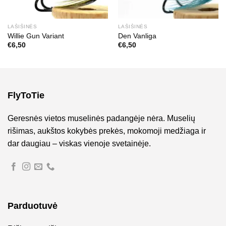
LAŠIŠINĖS
LAŠIŠINĖS
Willie Gun Variant
Den Vanliga
€
6,50
€
6,50
FlyToTie
Geresnės vietos muselinės padangėje nėra. Muselių
rišimas, aukštos kokybės prekės, mokomoji medžiaga ir
dar daugiau – viskas vienoje svetainėje.
Parduotuvė