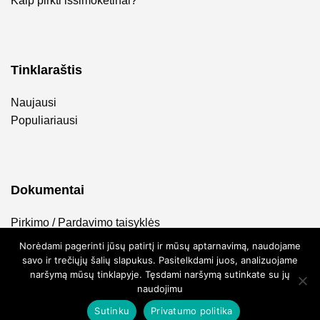
Kaip pirkti išsimokėtinai?
Tinklaraštis
Naujausi
Populiariausi
Dokumentai
Pirkimo / Pardavimo taisyklės
Privatumo politika
Norėdami pagerinti jūsų patirtį ir mūsų aptarnavimą, naudojame
savo ir trečiųjų šalių slapukus. Pasitelkdami juos, analizuojame
naršymą mūsų tinklapyje. Tęsdami naršymą sutinkate su jų
naudojimu
Sutinku
Privatumo politika
2026 ©
FlyToTie