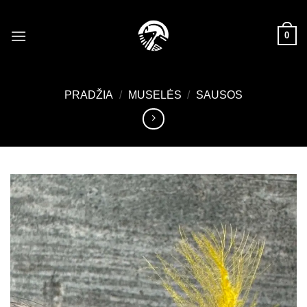
Skip
to
0
content
PRADŽIA
/
MUSELĖS
/
SAUSOS