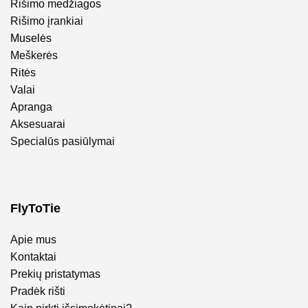
Rišimo medžiagos
Rišimo įrankiai
Muselės
Meškerės
Ritės
Valai
Apranga
Aksesuarai
Specialūs pasiūlymai
FlyToTie
Apie mus
Kontaktai
Prekių pristatymas
Pradėk rišti