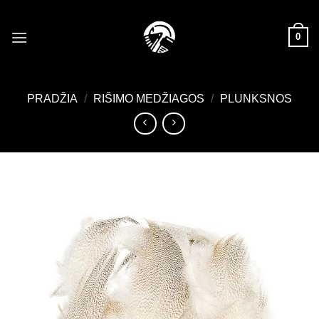
Skip
to
0
content
PRADŽIA
/
RIŠIMO MEDŽIAGOS
/
PLUNKSNOS