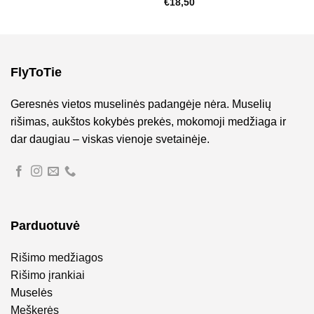
€
18,50
FlyToTie
Geresnės vietos muselinės padangėje nėra. Muselių
rišimas, aukštos kokybės prekės, mokomoji medžiaga ir
dar daugiau – viskas vienoje svetainėje.
Parduotuvė
Rišimo medžiagos
Rišimo įrankiai
Muselės
Meškerės