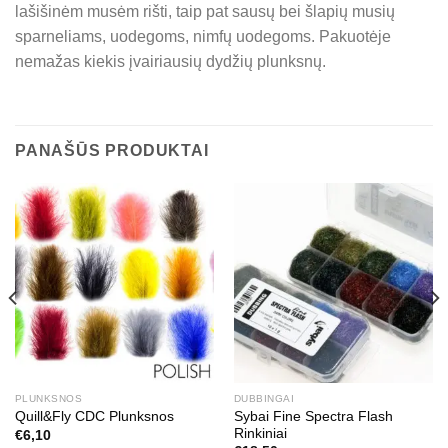
lašišinėm musėm rišti, taip pat sausų bei šlapių musių
sparneliams, uodegoms, nimfų uodegoms. Pakuotėje
nemažas kiekis įvairiausių dydžių plunksnų.
PANAŠŪS PRODUKTAI
PLUNKSNOS
DUBBINGAI
Sybai Fine Spectra Flash
Quill&Fly CDC Plunksnos
Rinkiniai
€
6,10