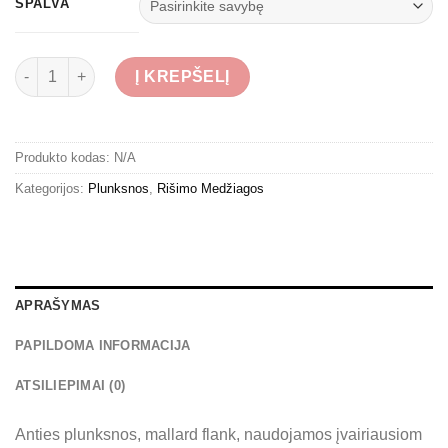
SPALVA
produkto kiekis: Mallard Flank Barred
Į KREPŠELĮ
Produkto kodas:
N/A
Kategorijos:
Plunksnos
,
Rišimo Medžiagos
APRAŠYMAS
PAPILDOMA INFORMACIJA
ATSILIEPIMAI (0)
Anties plunksnos, mallard flank, naudojamos įvairiausiom