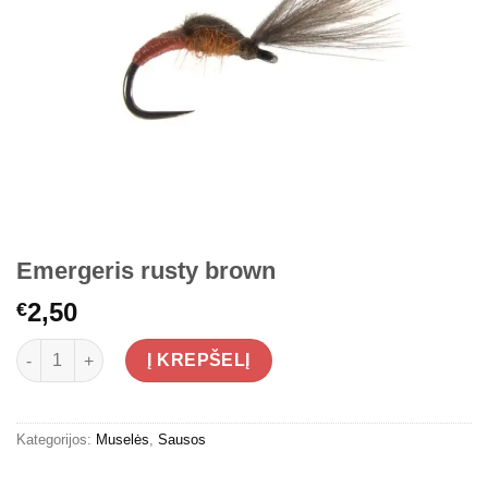
Emergeris rusty brown
2,50
€
produkto kiekis: Emergeris rusty brown
Į KREPŠELĮ
Kategorijos:
Muselės
,
Sausos