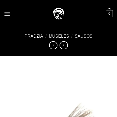
Skip
to
0
content
PRADŽIA
/
MUSELĖS
/
SAUSOS