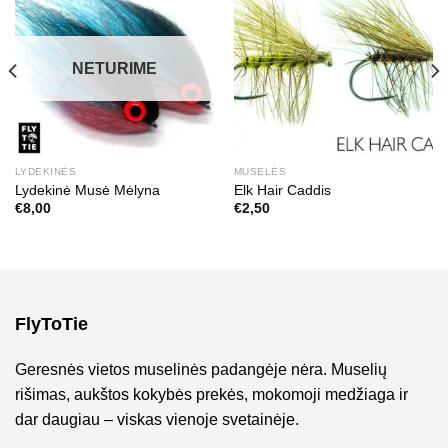
NETURIME
LYDEKINĖS
MUSELĖS
Lydekinė Musė Mėlyna
Elk Hair Caddis
€
8,00
€
2,50
FlyToTie
Geresnės vietos muselinės padangėje nėra. Muselių
rišimas, aukštos kokybės prekės, mokomoji medžiaga ir
dar daugiau – viskas vienoje svetainėje.