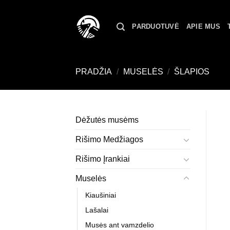
Skip
to
PARDUOTUVĖ
APIE MUS
content
PRADŽIA
/
MUSELĖS
/
ŠLAPIOS
Dėžutės musėms
Rišimo Medžiagos
Rišimo Įrankiai
Muselės
Kiaušiniai
Lašalai
Musės ant vamzdelio