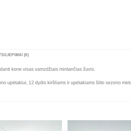
TSILIEPIMAI (0)
danti kone visas vamzdžiais mintančias žuvis.
zono upėtakiui, 12 dydis kiršliams ir upėtakiams šilto sezono met