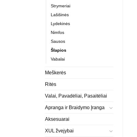
Strymeriai
Lašišinės
Lydekinės
Nimfos
Sausos
Šlapios
Vabalai
Meškerės
Ritės
Valai, Pavadėliai, Pasaitėliai
Apranga ir Braidymo Įranga
Aksesuarai
XUL žvejybai