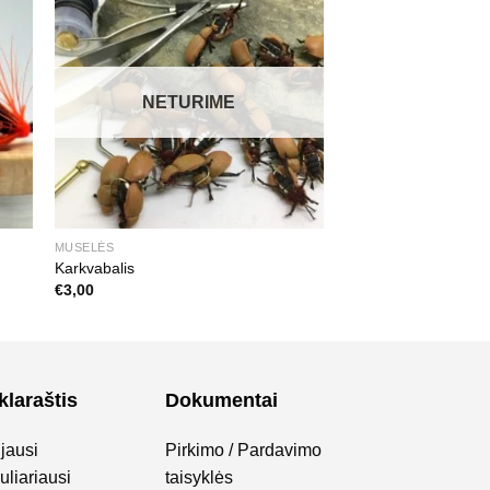
NETURIME
MUSELĖS
Karkvabalis
€
3,00
klaraštis
Dokumentai
jausi
Pirkimo / Pardavimo
liariausi
taisyklės