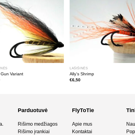
INĖS
LAŠIŠINĖS
e Gun Variant
Ally’s Shrimp
0
€
6,50
Parduotuvė
FlyToTie
Tin
a.
Rišimo medžiagos
Apie mus
Nau
Rišimo įrankiai
Kontaktai
Popu