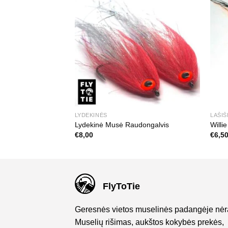
LYDEKINĖS
LAŠIŠ
das 1
Lydekinė Musė Raudongalvis
Willi
€
8,00
€
6,5
FlyToTie
Geresnės vietos muselinės padangėje nėr
Muselių rišimas, aukštos kokybės prekės,