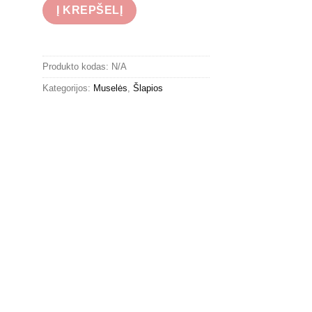
Į KREPŠELĮ
Produkto kodas:
N/A
Kategorijos:
Muselės
,
Šlapios