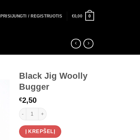
0
PRISIJUNGTI / REGISTRUOTIS
€
0,00
Black Jig Woolly
Bugger
2,50
€
produkto kiekis: Black Jig Woolly Bugger
Į KREPŠELĮ