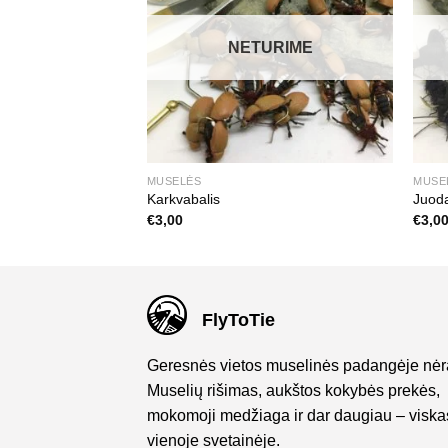
NETURIME
MUSELĖS
MUSE
das 2
Karkvabalis
Juod
€
3,00
€
3,0
FlyToTie
Geresnės vietos muselinės padangėje nėr
Muselių rišimas, aukštos kokybės prekės,
mokomoji medžiaga ir dar daugiau – viska
vienoje svetainėje.