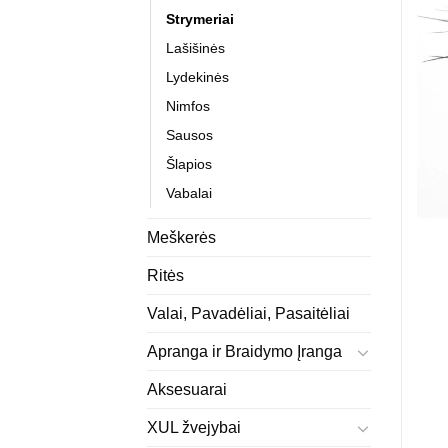
Strymeriai
Lašišinės
Lydekinės
Nimfos
Sausos
Šlapios
Vabalai
Meškerės
Ritės
Valai, Pavadėliai, Pasaitėliai
Apranga ir Braidymo Įranga
Aksesuarai
XUL žvejybai