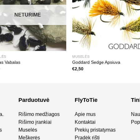
NETURIME
LĖS
MUSELĖS
as Vabalas
Goddard Sedge Apsiuva
0
€
2,50
Parduotuvė
FlyToTie
Tin
a.
Rišimo medžiagos
Apie mus
Nau
Rišimo įrankiai
Kontaktai
Popu
s
Muselės
Prekių pristatymas
Meškerės
Pradėk rišti