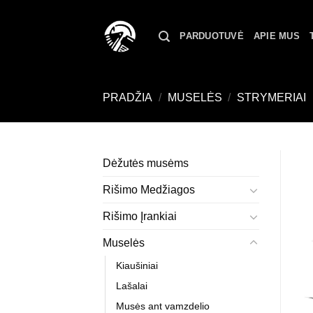
Skip
to
PARDUOTUVĖ
APIE MUS
content
PRADŽIA
/
MUSELĖS
/
STRYMERIAI
Dėžutės musėms
Rišimo Medžiagos
Rišimo Įrankiai
Muselės
Kiaušiniai
Lašalai
Musės ant vamzdelio