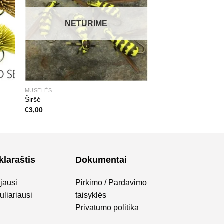
NETURIME
MUSELĖS
Širšė
€
3,00
klaraštis
Dokumentai
jausi
Pirkimo / Pardavimo
liariausi
taisyklės
Privatumo politika