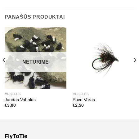
PANAŠŪS PRODUKTAI
NETURIME
MUSELĖS
MUSELĖS
Juodas Vabalas
Povo Voras
€
3,00
€
2,50
FlyToTie