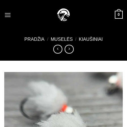
Skip
to
0
content
PRADŽIA
/
MUSELĖS
/
KIAUŠINIAI