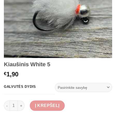
Kiaušinis White 5
1,90
€
GALVUTĖS DYDIS
produkto kiekis: Kiaušinis White 5
Į KREPŠELĮ