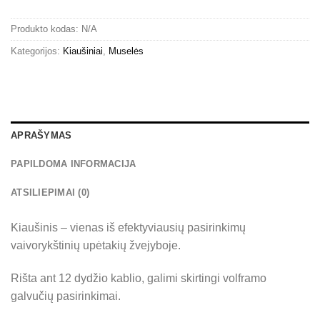
Produkto kodas:
N/A
Kategorijos:
Kiaušiniai
,
Muselės
APRAŠYMAS
PAPILDOMA INFORMACIJA
ATSILIEPIMAI (0)
Kiaušinis – vienas iš efektyviausių pasirinkimų
vaivorykštinių upėtakių žvejyboje.
Rišta ant 12 dydžio kablio, galimi skirtingi volframo
galvučių pasirinkimai.