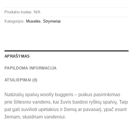
Produkto kodas:
N/A
Kategorijos:
Muselės
,
Strymeriai
APRAŠYMAS
PAPILDOMA INFORMACIJA
ATSILIEPIMAI (0)
Natūralių spalvų woolly buggeris – puikus pasirinkimas
prie šiltesnio vandens, kai žuvis baidosi ryškių spalvų. Taip
pat gali suvilioti upėtakius ir žiemą ar pavasarį, ypač esant
žemam, skaidriam vandeniui.