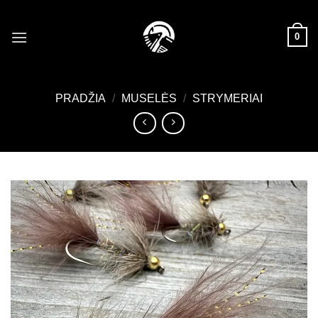
Skip
to
0
content
PRADŽIA
/
MUSELĖS
/
STRYMERIAI