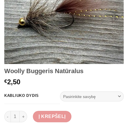
Woolly Buggeris Natūralus
2,50
€
KABLIUKO DYDIS
produkto kiekis: Woolly Buggeris Natūralus
Į KREPŠELĮ