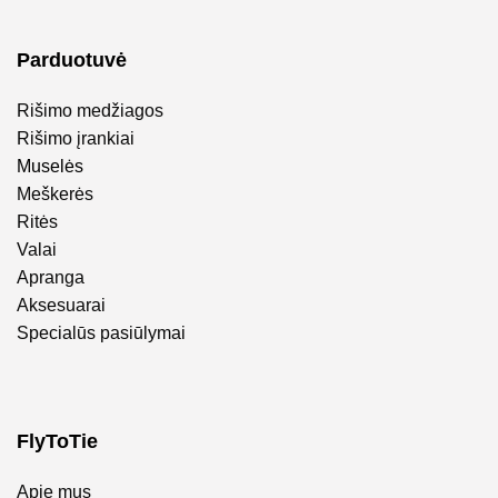
Parduotuvė
Rišimo medžiagos
Rišimo įrankiai
Muselės
Meškerės
Ritės
Valai
Apranga
Aksesuarai
Specialūs pasiūlymai
FlyToTie
Apie mus