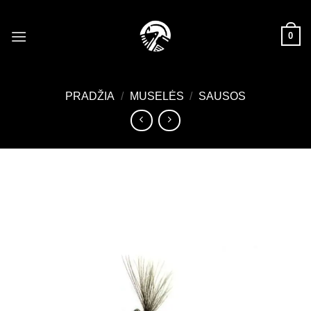
Skip
to
0
content
PRADŽIA
/
MUSELĖS
/
SAUSOS