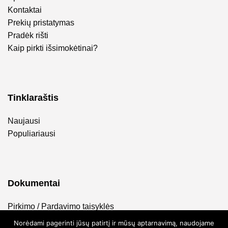
Kontaktai
Prekių pristatymas
Pradėk rišti
Kaip pirkti išsimokėtinai?
Tinklaraštis
Naujausi
Populiariausi
Dokumentai
Pirkimo / Pardavimo taisyklės
Privatumo politika
Norėdami pagerinti jūsų patirtį ir mūsų aptarnavimą, naudojame