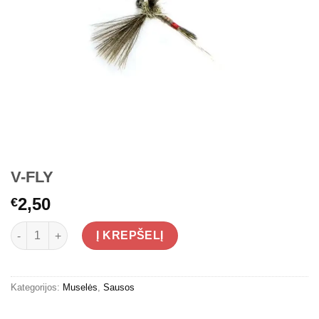
V-FLY
2,50
€
produkto kiekis: V-FLY
Į KREPŠELĮ
Kategorijos:
Muselės
,
Sausos