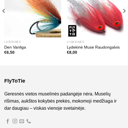
LAŠIŠINĖS
LYDEKINĖS
Den Vanliga
Lydekinė Musė Raudongalvis
€
6,50
€
8,00
FlyToTie
Geresnės vietos muselinės padangėje nėra. Muselių
rišimas, aukštos kokybės prekės, mokomoji medžiaga ir
dar daugiau – viskas vienoje svetainėje.